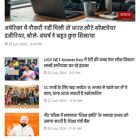
वायरल
अमेरिका में नौकरी नहीं मिली तो भारत लौटे सॉफ्टवेयर
इंजीनियर, बोले- संघर्ष ने बहुत कुछ सिखाया
29 July 2026 - 8:00 PM
UGC NET Answer Key में देरी की वजह पेपर लीक विवाद?
लाखों उम्मीदवार कर रहे इंतजार
26 July 2026 - 6:11 PM
SC छात्रों के लिए बड़ा अपडेट! 15 अगस्त से पहले कर लें ये
काम, वरना अटक सकती है स्कॉलरशिप
22 July 2026 - 11:54 AM
नीट परीक्षा में सफलता “शिक्षा क्रांति” के व्यापक प्रभाव को
उजागर करती है: शिक्षा मंत्री बैंस
20 July 2026 - 11:43 AM