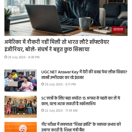
वायरल
अमेरिका में नौकरी नहीं मिली तो भारत लौटे सॉफ्टवेयर
इंजीनियर, बोले- संघर्ष ने बहुत कुछ सिखाया
29 July 2026 - 8:00 PM
UGC NET Answer Key में देरी की वजह पेपर लीक विवाद?
लाखों उम्मीदवार कर रहे इंतजार
26 July 2026 - 6:11 PM
SC छात्रों के लिए बड़ा अपडेट! 15 अगस्त से पहले कर लें ये
काम, वरना अटक सकती है स्कॉलरशिप
22 July 2026 - 11:54 AM
नीट परीक्षा में सफलता “शिक्षा क्रांति” के व्यापक प्रभाव को
उजागर करती है: शिक्षा मंत्री बैंस