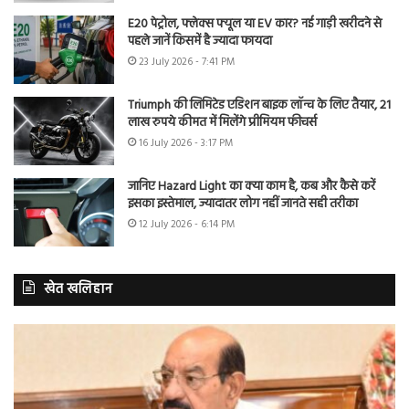
E20 पेट्रोल, फ्लेक्स फ्यूल या EV कार? नई गाड़ी खरीदने से
पहले जानें किसमें है ज्यादा फायदा
23 July 2026 - 7:41 PM
Triumph की लिमिटेड एडिशन बाइक लॉन्च के लिए तैयार, 21
लाख रुपये कीमत में मिलेंगे प्रीमियम फीचर्स
16 July 2026 - 3:17 PM
जानिए Hazard Light का क्या काम है, कब और कैसे करें
इसका इस्तेमाल, ज्यादातर लोग नहीं जानते सही तरीका
12 July 2026 - 6:14 PM
खेत खलिहान