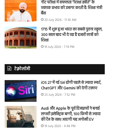
नीट परीक्षा में सफलता “शिक्षा क्रांति” के
व्यापक प्रभाव को उजागर करती है: शिक्षा मंत्री
बैंस
20 July 2026 - 11:43 AM
1715 में शुरू हुआ भारत का सबसे पुराना स्कूल,
300 साल बाद भी दे रहा है हजारों छात्रों को
शिक्षा
19 July 2026 - 7:14 PM
टेक्नोलॉजी
iOS 27 में नई Siri होगी पहले से ज्यादा स्मार्ट,
ChatGPT और Gemini को देगी टक्कर
25 July 2026 - 7:52 PM
Audi और Apple के पूर्व डिजाइनरों ने बनाई
लग्जरी इलेक्ट्रिक बग्गी, 100 किमी से ज्यादा
की रेंज के साथ आएगी यह अनोखी EV
19 July 2026 - 4:48 PM