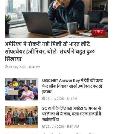
वायरल
अमेरिका में नौकरी नहीं मिली तो भारत लौटे
सॉफ्टवेयर इंजीनियर, बोले- संघर्ष ने बहुत कुछ
सिखाया
29 July 2026 - 8:00 PM
UGC NET Answer Key में देरी की वजह
पेपर लीक विवाद? लाखों उम्मीदवार कर रहे
इंतजार
26 July 2026 - 6:11 PM
SC छात्रों के लिए बड़ा अपडेट! 15 अगस्त से
पहले कर लें ये काम, वरना अटक सकती है
स्कॉलरशिप
22 July 2026 - 11:54 AM