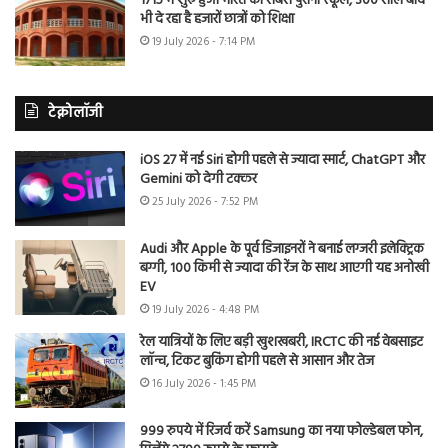
1715 में शुरू हुआ भारत का सबसे पुराना स्कूल, 300 साल बाद
भी दे रहा है हजारों छात्रों को शिक्षा
19 July 2026 - 7:14 PM
टेक्नोलॉजी
iOS 27 में नई Siri होगी पहले से ज्यादा स्मार्ट, ChatGPT और
Gemini को देगी टक्कर
25 July 2026 - 7:52 PM
Audi और Apple के पूर्व डिजाइनरों ने बनाई लग्जरी इलेक्ट्रिक
बग्गी, 100 किमी से ज्यादा की रेंज के साथ आएगी यह अनोखी
EV
19 July 2026 - 4:48 PM
रेल यात्रियों के लिए बड़ी खुशखबरी, IRCTC की नई वेबसाइट
लॉन्च, टिकट बुकिंग होगी पहले से आसान और तेज
16 July 2026 - 1:45 PM
999 रुपये में रिजर्व करें Samsung का नया फोल्डेबल फोन,