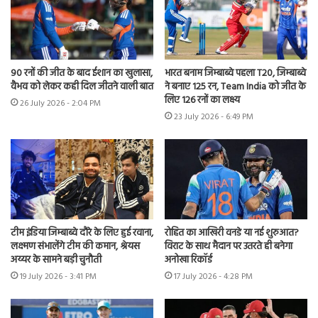
90 रनों की जीत के बाद ईशान का खुलासा,
भारत बनाम जिम्बाब्वे पहला T20, जिम्बाब्वे
वैभव को लेकर कही दिल जीतने वाली बात
ने बनाए 125 रन, Team India को जीत के
लिए 126 रनों का लक्ष्य
26 July 2026 - 2:04 PM
23 July 2026 - 6:49 PM
टीम इंडिया जिम्बाब्वे दौरे के लिए हुई रवाना,
रोहित का आखिरी वनडे या नई शुरुआत?
लक्ष्मण संभालेंगे टीम की कमान, श्रेयस
विराट के साथ मैदान पर उतरते ही बनेगा
अय्यर के सामने बड़ी चुनौती
अनोखा रिकॉर्ड
19 July 2026 - 3:41 PM
17 July 2026 - 4:28 PM