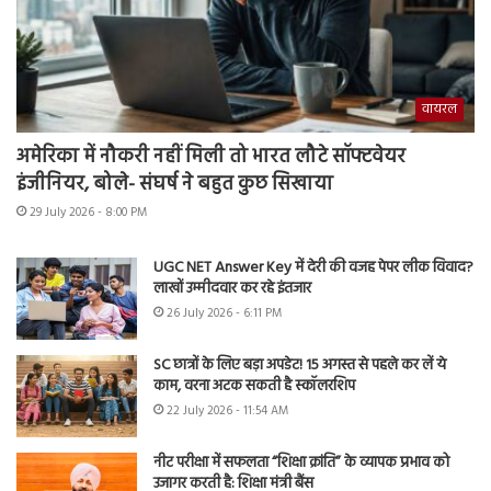
वायरल
अमेरिका में नौकरी नहीं मिली तो भारत लौटे सॉफ्टवेयर
इंजीनियर, बोले- संघर्ष ने बहुत कुछ सिखाया
29 July 2026 - 8:00 PM
UGC NET Answer Key में देरी की वजह पेपर लीक विवाद?
लाखों उम्मीदवार कर रहे इंतजार
26 July 2026 - 6:11 PM
SC छात्रों के लिए बड़ा अपडेट! 15 अगस्त से पहले कर लें ये
काम, वरना अटक सकती है स्कॉलरशिप
22 July 2026 - 11:54 AM
नीट परीक्षा में सफलता “शिक्षा क्रांति” के व्यापक प्रभाव को
उजागर करती है: शिक्षा मंत्री बैंस