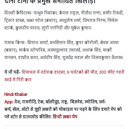
दोनों टीमों के प्रमुख संभावित खिलाड़ी
दिल्ली कैपिटल्स- पाथुम निसांका, केएल राहुल, नीतीश राणा, समीर रिजवी,
ट्रिस्टन स्टब्स, अक्षर पटेल (कप्तान), आशुतोष शर्मा, विपराज निगम, मिचेल
स्टार्क, कुलदीप यादव, लुंगी एनगिडी और मुकेश कुमार।
पंजाब किंग्स- प्रियांश आर्या, प्रभसिमरन सिंह, कूपर कोनोली, श्रेयस अय्यर
(कप्तान), मार्कस स्टोयनिस, अजमतुल्लाह उमरजई, शशांक सिंह, मार्को
यानसन, हरप्रीत बरार, अर्शदीप सिंह, युजवेंद्र चहल और विजयकुमार वैशाख।
ये भी पढ़ें-
हिमाचल में दर्दनाक हादसा, 6 पर्यटकों की मौत, 300 फीट गहरी
खाई में गिरी कार
Hindi Khabar
App:
देश, राजनीति, टेक, बॉलीवुड, राष्ट्र, बिज़नेस, ज्योतिष, धर्म-
कर्म, खेल, ऑटो से जुड़ी ख़बरों को मोबाइल पर पढ़ने के लिए हमारे ऐप को
प्ले स्टोर से डाउनलोड कीजिए.
हिन्दी ख़बर ऐप