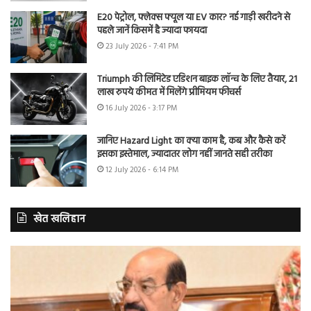
E20 पेट्रोल, फ्लेक्स फ्यूल या EV कार? नई गाड़ी खरीदने से
पहले जानें किसमें है ज्यादा फायदा
23 July 2026 - 7:41 PM
Triumph की लिमिटेड एडिशन बाइक लॉन्च के लिए तैयार, 21
लाख रुपये कीमत में मिलेंगे प्रीमियम फीचर्स
16 July 2026 - 3:17 PM
जानिए Hazard Light का क्या काम है, कब और कैसे करें
इसका इस्तेमाल, ज्यादातर लोग नहीं जानते सही तरीका
12 July 2026 - 6:14 PM
खेत खलिहान