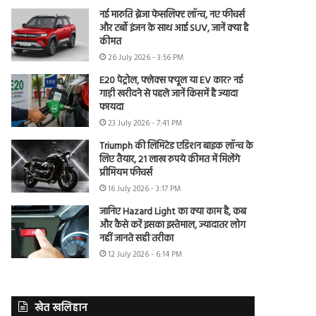
नई मारुति ब्रेजा फेसलिफ्ट लॉन्च, नए फीचर्स
और टर्बो इंजन के साथ आई SUV, जानें क्या है
कीमत
26 July 2026 - 3:56 PM
E20 पेट्रोल, फ्लेक्स फ्यूल या EV कार? नई
गाड़ी खरीदने से पहले जानें किसमें है ज्यादा
फायदा
23 July 2026 - 7:41 PM
Triumph की लिमिटेड एडिशन बाइक लॉन्च के
लिए तैयार, 21 लाख रुपये कीमत में मिलेंगे
प्रीमियम फीचर्स
16 July 2026 - 3:17 PM
जानिए Hazard Light का क्या काम है, कब
और कैसे करें इसका इस्तेमाल, ज्यादातर लोग
नहीं जानते सही तरीका
12 July 2026 - 6:14 PM
खेत खलिहान