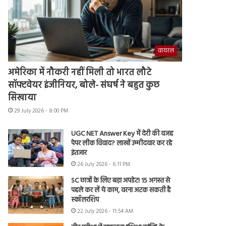
वायरल
अमेरिका में नौकरी नहीं मिली तो भारत लौटे
सॉफ्टवेयर इंजीनियर, बोले- संघर्ष ने बहुत कुछ
सिखाया
29 July 2026 - 8:00 PM
UGC NET Answer Key में देरी की वजह
पेपर लीक विवाद? लाखों उम्मीदवार कर रहे
इंतजार
26 July 2026 - 6:11 PM
SC छात्रों के लिए बड़ा अपडेट! 15 अगस्त से
पहले कर लें ये काम, वरना अटक सकती है
स्कॉलरशिप
22 July 2026 - 11:54 AM