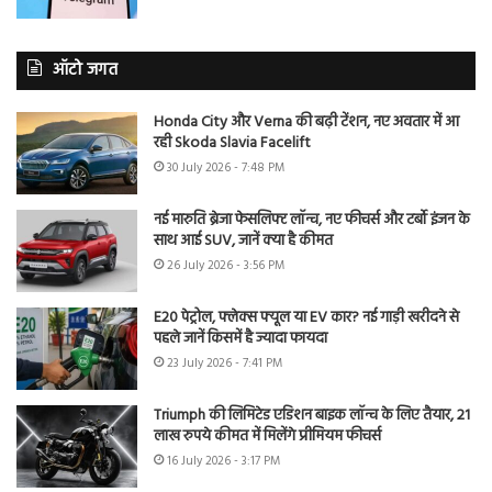
ऑटो जगत
Honda City और Verna की बढ़ी टेंशन, नए अवतार में आ
रही Skoda Slavia Facelift
30 July 2026 - 7:48 PM
नई मारुति ब्रेजा फेसलिफ्ट लॉन्च, नए फीचर्स और टर्बो इंजन के
साथ आई SUV, जानें क्या है कीमत
26 July 2026 - 3:56 PM
E20 पेट्रोल, फ्लेक्स फ्यूल या EV कार? नई गाड़ी खरीदने से
पहले जानें किसमें है ज्यादा फायदा
23 July 2026 - 7:41 PM
Triumph की लिमिटेड एडिशन बाइक लॉन्च के लिए तैयार, 21
लाख रुपये कीमत में मिलेंगे प्रीमियम फीचर्स
16 July 2026 - 3:17 PM