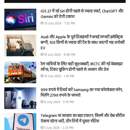
iOS 27 में नई Siri होगी पहले से ज्यादा स्मार्ट, ChatGPT और
Gemini को देगी टक्कर
25 July 2026 - 7:52 PM
Audi और Apple के पूर्व डिजाइनरों ने बनाई लग्जरी इलेक्ट्रिक
बग्गी, 100 किमी से ज्यादा की रेंज के साथ आएगी यह अनोखी
EV
19 July 2026 - 4:48 PM
रेल यात्रियों के लिए बड़ी खुशखबरी, IRCTC की नई वेबसाइट
लॉन्च, टिकट बुकिंग होगी पहले से आसान और तेज
16 July 2026 - 1:45 PM
999 रुपये में रिजर्व करें Samsung का नया फोल्डेबल फोन,
मिलेंगे 2799 रुपये के फायदे
8 July 2026 - 5:54 PM
Telegram पर सरकार का बड़ा एक्शन, फिल्में और वेब सीरीज
देखना पड़ेगा भारी, तीन दिनों में दूसरा नोटिस
5 July 2026 - 2:25 PM