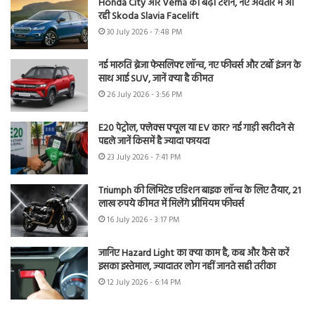
Honda City और Verna की बढ़ी टेंशन, नए अवतार में आ
रही Skoda Slavia Facelift
30 July 2026 - 7:48 PM
नई मारुति ब्रेजा फेसलिफ्ट लॉन्च, नए फीचर्स और टर्बो इंजन के
साथ आई SUV, जानें क्या है कीमत
26 July 2026 - 3:56 PM
E20 पेट्रोल, फ्लेक्स फ्यूल या EV कार? नई गाड़ी खरीदने से
पहले जानें किसमें है ज्यादा फायदा
23 July 2026 - 7:41 PM
Triumph की लिमिटेड एडिशन बाइक लॉन्च के लिए तैयार, 21
लाख रुपये कीमत में मिलेंगे प्रीमियम फीचर्स
16 July 2026 - 3:17 PM
जानिए Hazard Light का क्या काम है, कब और कैसे करें
इसका इस्तेमाल, ज्यादातर लोग नहीं जानते सही तरीका
12 July 2026 - 6:14 PM