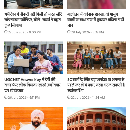
अमेरिका में नौकरी नहीं मिली तो भारत लौटे
बालोतरा में दर्दनाक हादसा, दो मासूम
सॉफ्टवेयर इंजीनियर, बोले- संघर्ष ने बहुत
बच्चों के साथ टांके में कूदकर महिला ने दी
कुछ सिखाया
जान
29 July 2026 - 8:00 PM
28 July 2026 - 5:39 PM
UGC NET Answer Key में देरी की
SC छात्रों के लिए बड़ा अपडेट! 15 अगस्त से
वजह पेपर लीक विवाद? लाखों उम्मीदवार
पहले कर लें ये काम, वरना अटक सकती है
कर रहे इंतजार
स्कॉलरशिप
26 July 2026 - 6:11 PM
22 July 2026 - 11:54 AM