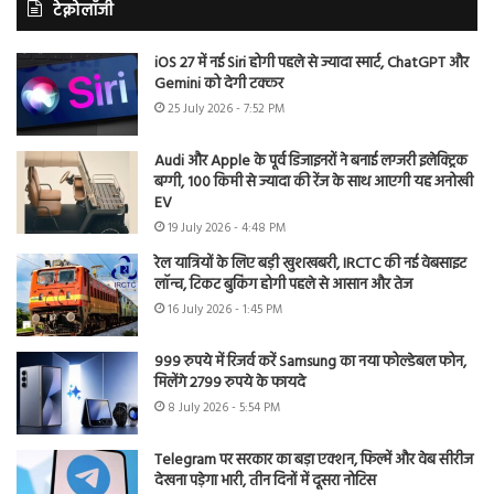
टेक्नोलॉजी
iOS 27 में नई Siri होगी पहले से ज्यादा स्मार्ट, ChatGPT और
Gemini को देगी टक्कर
25 July 2026 - 7:52 PM
Audi और Apple के पूर्व डिजाइनरों ने बनाई लग्जरी इलेक्ट्रिक
बग्गी, 100 किमी से ज्यादा की रेंज के साथ आएगी यह अनोखी
EV
19 July 2026 - 4:48 PM
रेल यात्रियों के लिए बड़ी खुशखबरी, IRCTC की नई वेबसाइट
लॉन्च, टिकट बुकिंग होगी पहले से आसान और तेज
16 July 2026 - 1:45 PM
999 रुपये में रिजर्व करें Samsung का नया फोल्डेबल फोन,
मिलेंगे 2799 रुपये के फायदे
8 July 2026 - 5:54 PM
Telegram पर सरकार का बड़ा एक्शन, फिल्में और वेब सीरीज
देखना पड़ेगा भारी, तीन दिनों में दूसरा नोटिस