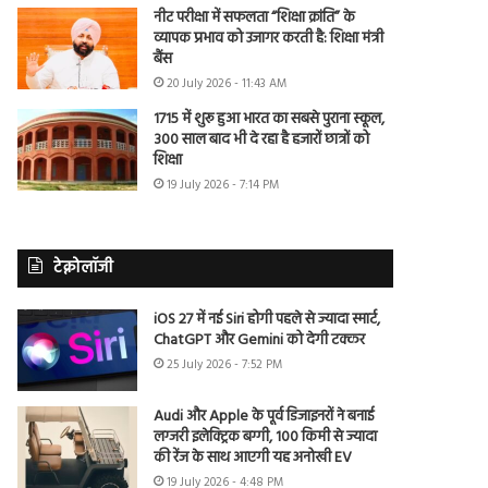
नीट परीक्षा में सफलता “शिक्षा क्रांति” के
व्यापक प्रभाव को उजागर करती है: शिक्षा मंत्री
बैंस
20 July 2026 - 11:43 AM
1715 में शुरू हुआ भारत का सबसे पुराना स्कूल,
300 साल बाद भी दे रहा है हजारों छात्रों को
शिक्षा
19 July 2026 - 7:14 PM
टेक्नोलॉजी
iOS 27 में नई Siri होगी पहले से ज्यादा स्मार्ट,
ChatGPT और Gemini को देगी टक्कर
25 July 2026 - 7:52 PM
Audi और Apple के पूर्व डिजाइनरों ने बनाई
लग्जरी इलेक्ट्रिक बग्गी, 100 किमी से ज्यादा
की रेंज के साथ आएगी यह अनोखी EV
19 July 2026 - 4:48 PM