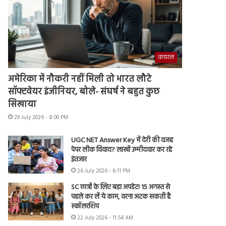
वायरल
अमेरिका में नौकरी नहीं मिली तो भारत लौटे
सॉफ्टवेयर इंजीनियर, बोले- संघर्ष ने बहुत कुछ
सिखाया
29 July 2026 - 8:00 PM
UGC NET Answer Key में देरी की वजह
पेपर लीक विवाद? लाखों उम्मीदवार कर रहे
इंतजार
26 July 2026 - 6:11 PM
SC छात्रों के लिए बड़ा अपडेट! 15 अगस्त से
पहले कर लें ये काम, वरना अटक सकती है
स्कॉलरशिप
22 July 2026 - 11:54 AM