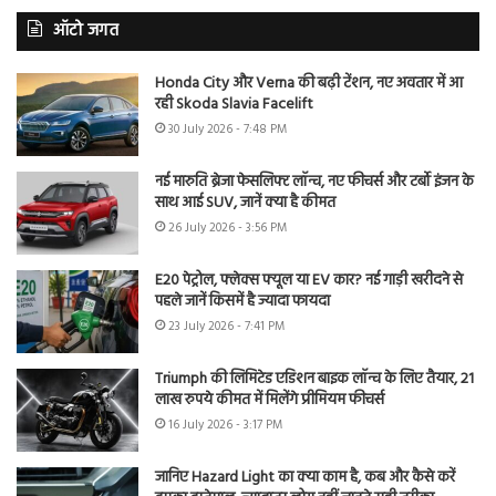
ऑटो जगत
Honda City और Verna की बढ़ी टेंशन, नए अवतार में आ
रही Skoda Slavia Facelift
30 July 2026 - 7:48 PM
नई मारुति ब्रेजा फेसलिफ्ट लॉन्च, नए फीचर्स और टर्बो इंजन के
साथ आई SUV, जानें क्या है कीमत
26 July 2026 - 3:56 PM
E20 पेट्रोल, फ्लेक्स फ्यूल या EV कार? नई गाड़ी खरीदने से
पहले जानें किसमें है ज्यादा फायदा
23 July 2026 - 7:41 PM
Triumph की लिमिटेड एडिशन बाइक लॉन्च के लिए तैयार, 21
लाख रुपये कीमत में मिलेंगे प्रीमियम फीचर्स
16 July 2026 - 3:17 PM
जानिए Hazard Light का क्या काम है, कब और कैसे करें