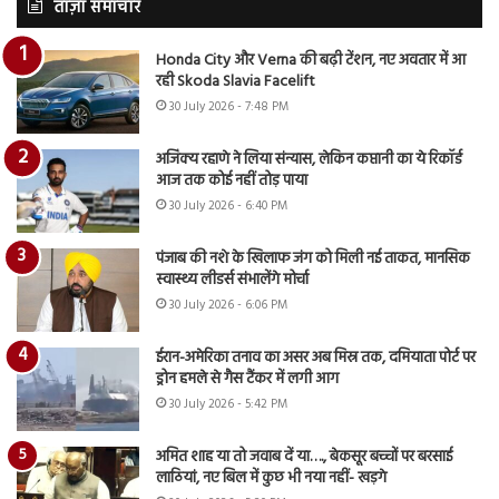
ताज़ा समाचार
Honda City और Verna की बढ़ी टेंशन, नए अवतार में आ
रही Skoda Slavia Facelift
30 July 2026 - 7:48 PM
अजिंक्य रहाणे ने लिया संन्यास, लेकिन कप्तानी का ये रिकॉर्ड
आज तक कोई नहीं तोड़ पाया
30 July 2026 - 6:40 PM
पंजाब की नशे के खिलाफ जंग को मिली नई ताकत, मानसिक
स्वास्थ्य लीडर्स संभालेंगे मोर्चा
30 July 2026 - 6:06 PM
ईरान-अमेरिका तनाव का असर अब मिस्र तक, दमियाता पोर्ट पर
ड्रोन हमले से गैस टैंकर में लगी आग
30 July 2026 - 5:42 PM
अमित शाह या तो जवाब दें या…., बेकसूर बच्चों पर बरसाई
लाठियां, नए बिल में कुछ भी नया नहीं- खड़गे