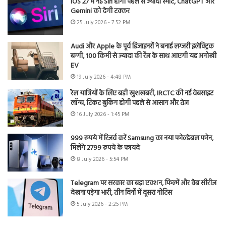
iOS 27 में नई Siri होगी पहले से ज्यादा स्मार्ट, ChatGPT और
Gemini को देगी टक्कर
25 July 2026 - 7:52 PM
Audi और Apple के पूर्व डिजाइनरों ने बनाई लग्जरी इलेक्ट्रिक
बग्गी, 100 किमी से ज्यादा की रेंज के साथ आएगी यह अनोखी
EV
19 July 2026 - 4:48 PM
रेल यात्रियों के लिए बड़ी खुशखबरी, IRCTC की नई वेबसाइट
लॉन्च, टिकट बुकिंग होगी पहले से आसान और तेज
16 July 2026 - 1:45 PM
999 रुपये में रिजर्व करें Samsung का नया फोल्डेबल फोन,
मिलेंगे 2799 रुपये के फायदे
8 July 2026 - 5:54 PM
Telegram पर सरकार का बड़ा एक्शन, फिल्में और वेब सीरीज
देखना पड़ेगा भारी, तीन दिनों में दूसरा नोटिस
5 July 2026 - 2:25 PM