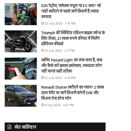
E20 पेट्रोल, फ्लेक्स फ्यूल या EV कार? नई
गाड़ी खरीदने से पहले जानें किसमें है ज्यादा
फायदा
23 July 2026 - 7:41 PM
Triumph की लिमिटेड एडिशन बाइक लॉन्च के
लिए तैयार, 21 लाख रुपये कीमत में मिलेंगे
प्रीमियम फीचर्स
16 July 2026 - 3:17 PM
जानिए Hazard Light का क्या काम है, कब
और कैसे करें इसका इस्तेमाल, ज्यादातर लोग
नहीं जानते सही तरीका
12 July 2026 - 6:14 PM
Renault Duster खरीदने का प्लान? 2 लाख
डाउन पेमेंट पर जानें कितनी बनेगी EMI और
कितना देना होगा लोन
9 July 2026 - 6:33 PM
खेत खलिहान