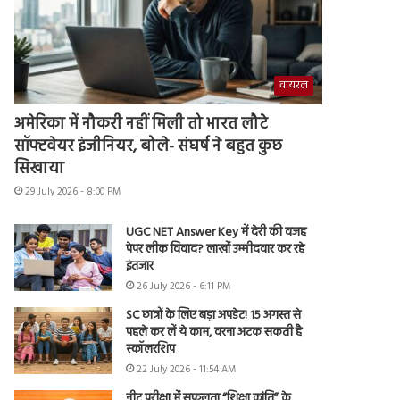
वायरल
अमेरिका में नौकरी नहीं मिली तो भारत लौटे
सॉफ्टवेयर इंजीनियर, बोले- संघर्ष ने बहुत कुछ
सिखाया
29 July 2026 - 8:00 PM
UGC NET Answer Key में देरी की वजह
पेपर लीक विवाद? लाखों उम्मीदवार कर रहे
इंतजार
26 July 2026 - 6:11 PM
SC छात्रों के लिए बड़ा अपडेट! 15 अगस्त से
पहले कर लें ये काम, वरना अटक सकती है
स्कॉलरशिप
22 July 2026 - 11:54 AM
नीट परीक्षा में सफलता “शिक्षा क्रांति” के