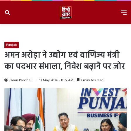
Search
M
for
8/8/2026, 1:50:08 PM
Punjab
अमन अरोड़ा ने उद्योग एवं वाणिज्य मंत्री
का पदभार संभाला, निवेश बढ़ाने पर जोर
Karan Panchal
13 May 2026 - 11:27 AM
2 minutes read