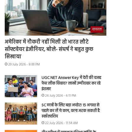
वायरल
अमेरिका में नौकरी नहीं मिली तो भारत लौटे
सॉफ्टवेयर इंजीनियर, बोले- संघर्ष ने बहुत कुछ
सिखाया
29 July 2026 - 8:00 PM
UGC NET Answer Key में देरी की वजह
पेपर लीक विवाद? लाखों उम्मीदवार कर रहे
इंतजार
26 July 2026 - 6:11 PM
SC छात्रों के लिए बड़ा अपडेट! 15 अगस्त से
पहले कर लें ये काम, वरना अटक सकती है
स्कॉलरशिप
22 July 2026 - 11:54 AM