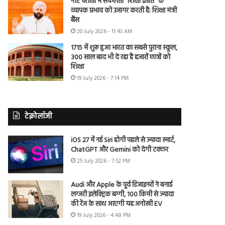
नीट परीक्षा में सफलता “शिक्षा क्रांति” के
व्यापक प्रभाव को उजागर करती है: शिक्षा मंत्री
बैंस
20 July 2026 - 11:43 AM
1715 में शुरू हुआ भारत का सबसे पुराना स्कूल,
300 साल बाद भी दे रहा है हजारों छात्रों को
शिक्षा
19 July 2026 - 7:14 PM
टेक्नोलॉजी
iOS 27 में नई Siri होगी पहले से ज्यादा स्मार्ट,
ChatGPT और Gemini को देगी टक्कर
25 July 2026 - 7:52 PM
Audi और Apple के पूर्व डिजाइनरों ने बनाई
लग्जरी इलेक्ट्रिक बग्गी, 100 किमी से ज्यादा
की रेंज के साथ आएगी यह अनोखी EV
19 July 2026 - 4:48 PM