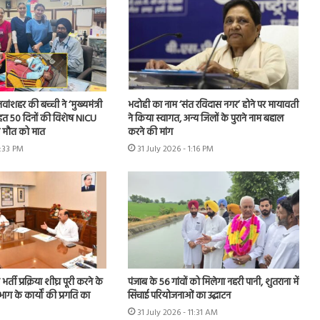
 नवांशहर की बच्ची ने ‘मुख्यमंत्री
भदोही का नाम ‘संत रविदास नगर’ होने पर मायावती
हत 50 दिनों की विशेष NICU
ने किया स्वागत, अन्य जिलों के पुराने नाम बहाल
ी मौत को मात
करने की मांग
3:33 PM
31 July 2026 - 1:16 PM
 भर्ती प्रक्रिया शीघ्र पूरी करने के
पंजाब के 56 गांवों को मिलेगा नहरी पानी, शुतराना में
भाग के कार्यों की प्रगति का
सिंचाई परियोजनाओं का उद्घाटन
31 July 2026 - 11:31 AM