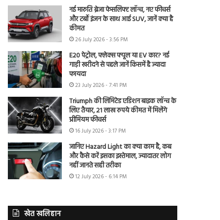
नई मारुति ब्रेजा फेसलिफ्ट लॉन्च, नए फीचर्स
और टर्बो इंजन के साथ आई SUV, जानें क्या है
कीमत
26 July 2026 - 3:56 PM
E20 पेट्रोल, फ्लेक्स फ्यूल या EV कार? नई
गाड़ी खरीदने से पहले जानें किसमें है ज्यादा
फायदा
23 July 2026 - 7:41 PM
Triumph की लिमिटेड एडिशन बाइक लॉन्च के
लिए तैयार, 21 लाख रुपये कीमत में मिलेंगे
प्रीमियम फीचर्स
16 July 2026 - 3:17 PM
जानिए Hazard Light का क्या काम है, कब
और कैसे करें इसका इस्तेमाल, ज्यादातर लोग
नहीं जानते सही तरीका
12 July 2026 - 6:14 PM
खेत खलिहान