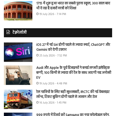
1715 में शुरू हुआ भारत का सबसे पुराना स्कूल, 300 साल बाद
भी दे रहा है हजारों छात्रों को शिक्षा
19 July 2026 - 7:14 PM
टेक्नोलॉजी
iOS 27 में नई Siri होगी पहले से ज्यादा स्मार्ट, ChatGPT और
Gemini को देगी टक्कर
25 July 2026 - 7:52 PM
Audi और Apple के पूर्व डिजाइनरों ने बनाई लग्जरी इलेक्ट्रिक
बग्गी, 100 किमी से ज्यादा की रेंज के साथ आएगी यह अनोखी
EV
19 July 2026 - 4:48 PM
रेल यात्रियों के लिए बड़ी खुशखबरी, IRCTC की नई वेबसाइट
लॉन्च, टिकट बुकिंग होगी पहले से आसान और तेज
16 July 2026 - 1:45 PM
999 रुपये में रिजर्व करें Samsung का नया फोल्डेबल फोन,