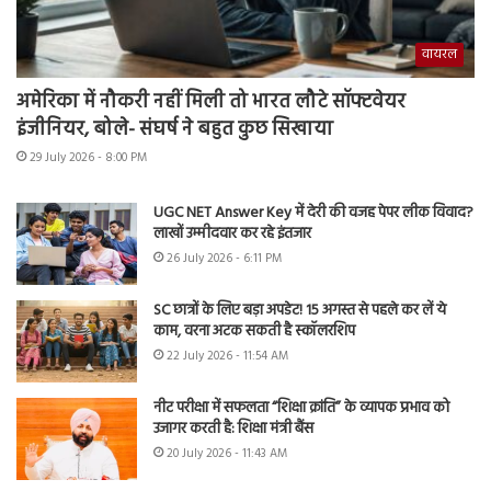
वायरल
अमेरिका में नौकरी नहीं मिली तो भारत लौटे सॉफ्टवेयर
इंजीनियर, बोले- संघर्ष ने बहुत कुछ सिखाया
29 July 2026 - 8:00 PM
UGC NET Answer Key में देरी की वजह पेपर लीक विवाद?
लाखों उम्मीदवार कर रहे इंतजार
26 July 2026 - 6:11 PM
SC छात्रों के लिए बड़ा अपडेट! 15 अगस्त से पहले कर लें ये
काम, वरना अटक सकती है स्कॉलरशिप
22 July 2026 - 11:54 AM
नीट परीक्षा में सफलता “शिक्षा क्रांति” के व्यापक प्रभाव को
उजागर करती है: शिक्षा मंत्री बैंस
20 July 2026 - 11:43 AM