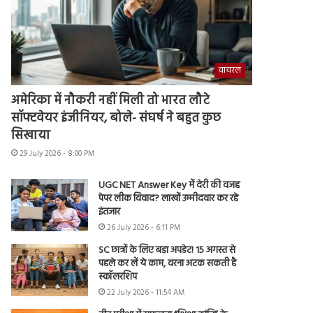
वायरल
अमेरिका में नौकरी नहीं मिली तो भारत लौटे
सॉफ्टवेयर इंजीनियर, बोले- संघर्ष ने बहुत कुछ
सिखाया
29 July 2026 - 8:00 PM
UGC NET Answer Key में देरी की वजह
पेपर लीक विवाद? लाखों उम्मीदवार कर रहे
इंतजार
26 July 2026 - 6:11 PM
SC छात्रों के लिए बड़ा अपडेट! 15 अगस्त से
पहले कर लें ये काम, वरना अटक सकती है
स्कॉलरशिप
22 July 2026 - 11:54 AM