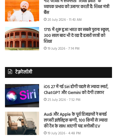
नीट परीक्षा में सफलता “शिक्षा क्रांति” के
व्यापक प्रभाव को उजागर करती है: शिक्षा मंत्री
बैंस
20 July 2026 - 11:43 AM
1715 में शुरू हुआ भारत का सबसे पुराना स्कूल,
300 साल बाद भी दे रहा है हजारों छात्रों को
शिक्षा
19 July 2026 - 7:14 PM
टेक्नोलॉजी
iOS 27 में नई Siri होगी पहले से ज्यादा स्मार्ट,
ChatGPT और Gemini को देगी टक्कर
25 July 2026 - 7:52 PM
Audi और Apple के पूर्व डिजाइनरों ने बनाई
लग्जरी इलेक्ट्रिक बग्गी, 100 किमी से ज्यादा
की रेंज के साथ आएगी यह अनोखी EV
19 July 2026 - 4:48 PM