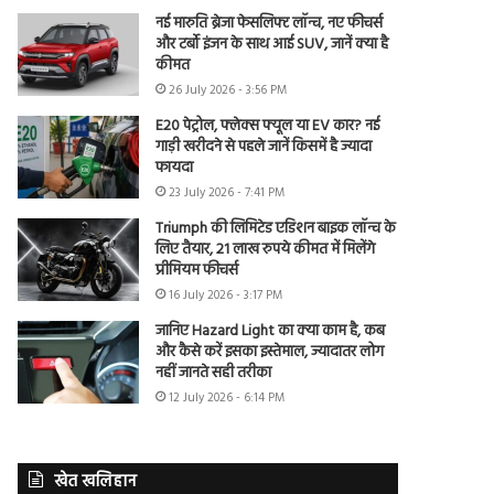
नई मारुति ब्रेजा फेसलिफ्ट लॉन्च, नए फीचर्स
और टर्बो इंजन के साथ आई SUV, जानें क्या है
कीमत
26 July 2026 - 3:56 PM
E20 पेट्रोल, फ्लेक्स फ्यूल या EV कार? नई
गाड़ी खरीदने से पहले जानें किसमें है ज्यादा
फायदा
23 July 2026 - 7:41 PM
Triumph की लिमिटेड एडिशन बाइक लॉन्च के
लिए तैयार, 21 लाख रुपये कीमत में मिलेंगे
प्रीमियम फीचर्स
16 July 2026 - 3:17 PM
जानिए Hazard Light का क्या काम है, कब
और कैसे करें इसका इस्तेमाल, ज्यादातर लोग
नहीं जानते सही तरीका
12 July 2026 - 6:14 PM
खेत खलिहान