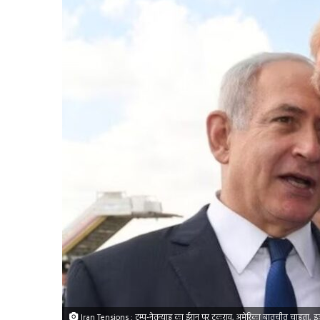
Iran Tensions : ट्रम्प-नेतन्याहू का ईरान पर टकराव, अमेरिका बातचीत चाहता, इ