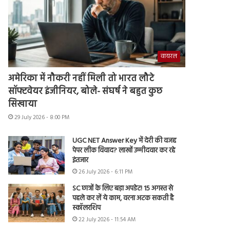
वायरल
अमेरिका में नौकरी नहीं मिली तो भारत लौटे
सॉफ्टवेयर इंजीनियर, बोले- संघर्ष ने बहुत कुछ
सिखाया
29 July 2026 - 8:00 PM
UGC NET Answer Key में देरी की वजह
पेपर लीक विवाद? लाखों उम्मीदवार कर रहे
इंतजार
26 July 2026 - 6:11 PM
SC छात्रों के लिए बड़ा अपडेट! 15 अगस्त से
पहले कर लें ये काम, वरना अटक सकती है
स्कॉलरशिप
22 July 2026 - 11:54 AM