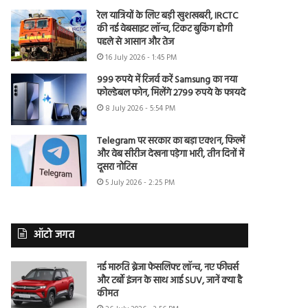
रेल यात्रियों के लिए बड़ी खुशखबरी, IRCTC
की नई वेबसाइट लॉन्च, टिकट बुकिंग होगी
पहले से आसान और तेज
16 July 2026 - 1:45 PM
999 रुपये में रिजर्व करें Samsung का नया
फोल्डेबल फोन, मिलेंगे 2799 रुपये के फायदे
8 July 2026 - 5:54 PM
Telegram पर सरकार का बड़ा एक्शन, फिल्में
और वेब सीरीज देखना पड़ेगा भारी, तीन दिनों में
दूसरा नोटिस
5 July 2026 - 2:25 PM
ऑटो जगत
नई मारुति ब्रेजा फेसलिफ्ट लॉन्च, नए फीचर्स
और टर्बो इंजन के साथ आई SUV, जानें क्या है
कीमत