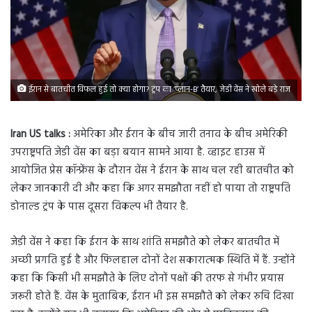
ईरान से बातचीत विफल हुई तो क्या होगा? ट्रंप का ‘प्लान-B’ तैयार, जेडी वेंस ने खोले बड़े राज
Iran US talks :
अमेरिका और ईरान के बीच जारी तनाव के बीच अमेरिकी
उपराष्ट्रपति जेडी वेंस का बड़ा बयान सामने आया है. व्हाइट हाउस में
आयोजित प्रेस कॉन्फ्रेंस के दौरान वेंस ने ईरान के साथ चल रही बातचीत को
लेकर जानकारी दी और कहा कि अगर समझौता नहीं हो पाया तो राष्ट्रपति
डोनाल्ड ट्रंप के पास दूसरा विकल्प भी तैयार है.
जेडी वेंस ने कहा कि ईरान के साथ शांति समझौते को लेकर बातचीत में
अच्छी प्रगति हुई है और फिलहाल दोनों देश सकारात्मक स्थिति में हैं. उन्होंने
कहा कि किसी भी समझौते के लिए दोनों पक्षों की तरफ से गंभीर प्रयास
जरूरी होते हैं. वेंस के मुताबिक, ईरान भी इस समझौते को लेकर रुचि दिखा