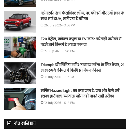
नई मारुति ब्रेजा फेसलिफ्ट लॉन्च, नए फीचर्स और टर्बो इंजन के
साथ आई SUV, जानें क्या है कीमत
26 July 2026 - 3:56 PM
E20 पेट्रोल, फ्लेक्स फ्यूल या EV कार? नई गाड़ी खरीदने से
पहले जानें किसमें है ज्यादा फायदा
23 July 2026 - 7:41 PM
Triumph की लिमिटेड एडिशन बाइक लॉन्च के लिए तैयार, 21
लाख रुपये कीमत में मिलेंगे प्रीमियम फीचर्स
16 July 2026 - 3:17 PM
जानिए Hazard Light का क्या काम है, कब और कैसे करें
इसका इस्तेमाल, ज्यादातर लोग नहीं जानते सही तरीका
12 July 2026 - 6:14 PM
खेत खलिहान