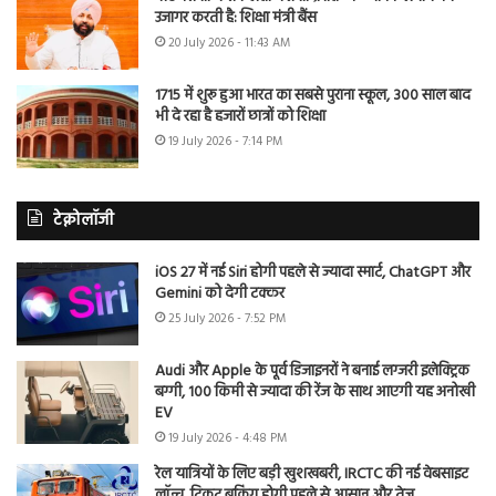
उजागर करती है: शिक्षा मंत्री बैंस
20 July 2026 - 11:43 AM
1715 में शुरू हुआ भारत का सबसे पुराना स्कूल, 300 साल बाद
भी दे रहा है हजारों छात्रों को शिक्षा
19 July 2026 - 7:14 PM
टेक्नोलॉजी
iOS 27 में नई Siri होगी पहले से ज्यादा स्मार्ट, ChatGPT और
Gemini को देगी टक्कर
25 July 2026 - 7:52 PM
Audi और Apple के पूर्व डिजाइनरों ने बनाई लग्जरी इलेक्ट्रिक
बग्गी, 100 किमी से ज्यादा की रेंज के साथ आएगी यह अनोखी
EV
19 July 2026 - 4:48 PM
रेल यात्रियों के लिए बड़ी खुशखबरी, IRCTC की नई वेबसाइट
लॉन्च, टिकट बुकिंग होगी पहले से आसान और तेज