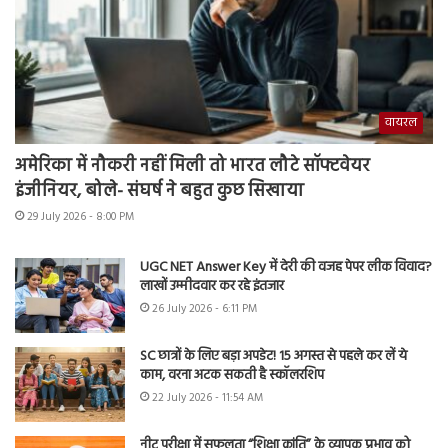
वायरल
अमेरिका में नौकरी नहीं मिली तो भारत लौटे सॉफ्टवेयर
इंजीनियर, बोले- संघर्ष ने बहुत कुछ सिखाया
29 July 2026 - 8:00 PM
UGC NET Answer Key में देरी की वजह पेपर लीक विवाद?
लाखों उम्मीदवार कर रहे इंतजार
26 July 2026 - 6:11 PM
SC छात्रों के लिए बड़ा अपडेट! 15 अगस्त से पहले कर लें ये
काम, वरना अटक सकती है स्कॉलरशिप
22 July 2026 - 11:54 AM
नीट परीक्षा में सफलता “शिक्षा क्रांति” के व्यापक प्रभाव को