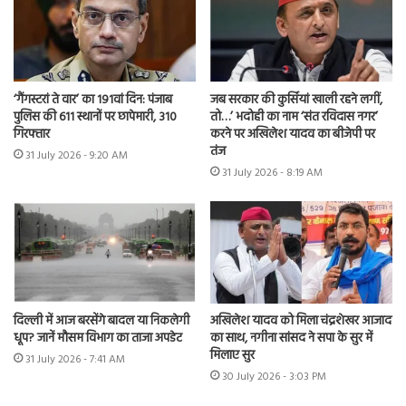
‘गैंगस्टरां ते वार’ का 191वां दिन: पंजाब
जब सरकार की कुर्सियां खाली रहने लगीं,
पुलिस की 611 स्थानों पर छापेमारी, 310
तो…’ भदोही का नाम ‘संत रविदास नगर’
गिरफ्तार
करने पर अखिलेश यादव का बीजेपी पर
तंज
31 July 2026 - 9:20 AM
31 July 2026 - 8:19 AM
दिल्ली में आज बरसेंगे बादल या निकलेगी
अखिलेश यादव को मिला चंद्रशेखर आजाद
धूप? जानें मौसम विभाग का ताजा अपडेट
का साथ, नगीना सांसद ने सपा के सुर में
मिलाए सुर
31 July 2026 - 7:41 AM
30 July 2026 - 3:03 PM