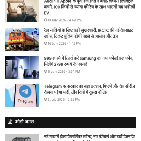
Audi और Apple के पूर्व डिजाइनरों ने बनाई लग्जरी इलेक्ट्रिक
बग्गी, 100 किमी से ज्यादा की रेंज के साथ आएगी यह अनोखी
EV
19 July 2026 - 4:48 PM
रेल यात्रियों के लिए बड़ी खुशखबरी, IRCTC की नई वेबसाइट
लॉन्च, टिकट बुकिंग होगी पहले से आसान और तेज
16 July 2026 - 1:45 PM
999 रुपये में रिजर्व करें Samsung का नया फोल्डेबल फोन,
मिलेंगे 2799 रुपये के फायदे
8 July 2026 - 5:54 PM
Telegram पर सरकार का बड़ा एक्शन, फिल्में और वेब सीरीज
देखना पड़ेगा भारी, तीन दिनों में दूसरा नोटिस
5 July 2026 - 2:25 PM
ऑटो जगत
नई मारुति ब्रेजा फेसलिफ्ट लॉन्च, नए फीचर्स और टर्बो इंजन के