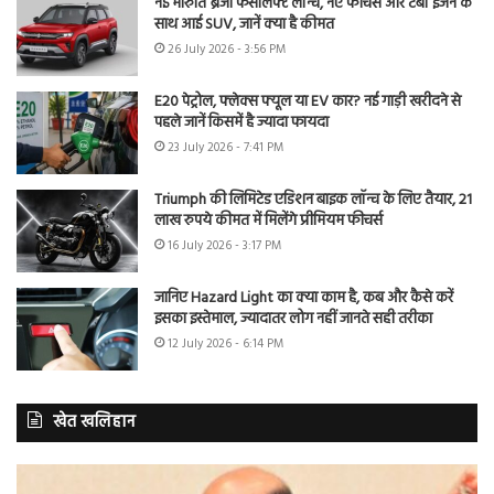
नई मारुति ब्रेजा फेसलिफ्ट लॉन्च, नए फीचर्स और टर्बो इंजन के
साथ आई SUV, जानें क्या है कीमत
26 July 2026 - 3:56 PM
E20 पेट्रोल, फ्लेक्स फ्यूल या EV कार? नई गाड़ी खरीदने से
पहले जानें किसमें है ज्यादा फायदा
23 July 2026 - 7:41 PM
Triumph की लिमिटेड एडिशन बाइक लॉन्च के लिए तैयार, 21
लाख रुपये कीमत में मिलेंगे प्रीमियम फीचर्स
16 July 2026 - 3:17 PM
जानिए Hazard Light का क्या काम है, कब और कैसे करें
इसका इस्तेमाल, ज्यादातर लोग नहीं जानते सही तरीका
12 July 2026 - 6:14 PM
खेत खलिहान