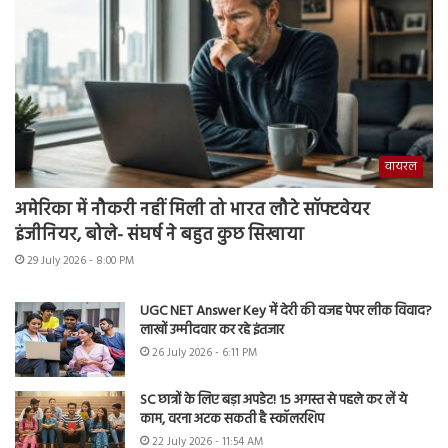
वायरल
अमेरिका में नौकरी नहीं मिली तो भारत लौटे सॉफ्टवेयर
इंजीनियर, बोले- संघर्ष ने बहुत कुछ सिखाया
29 July 2026 - 8:00 PM
UGC NET Answer Key में देरी की वजह पेपर लीक विवाद?
लाखों उम्मीदवार कर रहे इंतजार
26 July 2026 - 6:11 PM
SC छात्रों के लिए बड़ा अपडेट! 15 अगस्त से पहले कर लें ये
काम, वरना अटक सकती है स्कॉलरशिप
22 July 2026 - 11:54 AM