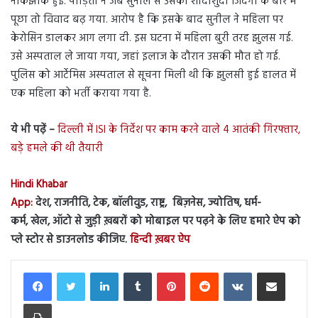
नोकझोंक हुई. पीड़िता ने जब सुनील से उसकी शादीशुदा जिंदगी के बारे में
पूछा तो विवाद बढ़ गया. आरोप है कि इसके बाद सुनील ने महिला पर
केरोसिन डालकर आग लगा दी. इस घटना में महिला बुरी तरह झुलस गई.
उसे अस्पताल ले जाया गया, जहां इलाज के दौरान उसकी मौत हो गई.
पुलिस को आर्टेमिस अस्पताल से सूचना मिली थी कि झुलसी हुई हालत में
एक महिला को भर्ती कराया गया है.
ये भी पढ़ें –
दिल्ली में ISI के निर्देश पर काम करने वाले 4 आतंकी गिरफ्तार,
बड़े हमले की थी तैयारी
Hindi Khabar
App:
देश, राजनीति, टेक, बॉलीवुड, राष्ट्र, बिज़नेस, ज्योतिष, धर्म-
कर्म, खेल, ऑटो से जुड़ी ख़बरों को मोबाइल पर पढ़ने के लिए हमारे ऐप को
प्ले स्टोर से डाउनलोड कीजिए.
हिन्दी ख़बर ऐप
LinkedIn
Tumblr
Pinterest
Reddit
VKontakte
Share via Email
Print