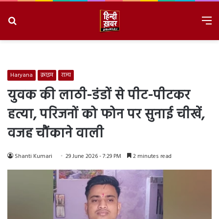
Search
M
for
8/8/2026, 9:14:55 PM
Haryana
क्राइम
राज्य
युवक की लाठी-डंडों से पीट-पीटकर
हत्या, परिजनों को फोन पर सुनाई चीखें,
वजह चौंकाने वाली
Shanti Kumari
29 June 2026 - 7:29 PM
2 minutes read