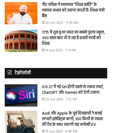
नीट परीक्षा में सफलता “शिक्षा क्रांति” के
व्यापक प्रभाव को उजागर करती है: शिक्षा मंत्री
बैंस
20 July 2026 - 11:43 AM
1715 में शुरू हुआ भारत का सबसे पुराना स्कूल,
300 साल बाद भी दे रहा है हजारों छात्रों को
शिक्षा
19 July 2026 - 7:14 PM
टेक्नोलॉजी
iOS 27 में नई Siri होगी पहले से ज्यादा स्मार्ट,
ChatGPT और Gemini को देगी टक्कर
25 July 2026 - 7:52 PM
Audi और Apple के पूर्व डिजाइनरों ने बनाई
लग्जरी इलेक्ट्रिक बग्गी, 100 किमी से ज्यादा
की रेंज के साथ आएगी यह अनोखी EV
19 July 2026 - 4:48 PM