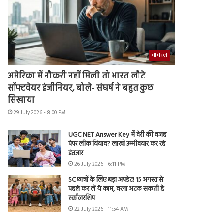
वायरल
अमेरिका में नौकरी नहीं मिली तो भारत लौटे
सॉफ्टवेयर इंजीनियर, बोले- संघर्ष ने बहुत कुछ
सिखाया
29 July 2026 - 8:00 PM
UGC NET Answer Key में देरी की वजह
पेपर लीक विवाद? लाखों उम्मीदवार कर रहे
इंतजार
26 July 2026 - 6:11 PM
SC छात्रों के लिए बड़ा अपडेट! 15 अगस्त से
पहले कर लें ये काम, वरना अटक सकती है
स्कॉलरशिप
22 July 2026 - 11:54 AM