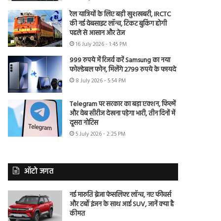
रेल यात्रियों के लिए बड़ी खुशखबरी, IRCTC
की नई वेबसाइट लॉन्च, टिकट बुकिंग होगी
पहले से आसान और तेज
16 July 2026 - 1:45 PM
999 रुपये में रिजर्व करें Samsung का नया
फोल्डेबल फोन, मिलेंगे 2799 रुपये के फायदे
8 July 2026 - 5:54 PM
Telegram पर सरकार का बड़ा एक्शन, फिल्में
और वेब सीरीज देखना पड़ेगा भारी, तीन दिनों में
दूसरा नोटिस
5 July 2026 - 2:25 PM
ऑटो जगत
नई मारुति ब्रेजा फेसलिफ्ट लॉन्च, नए फीचर्स
और टर्बो इंजन के साथ आई SUV, जानें क्या है
कीमत