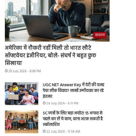
वायरल
अमेरिका में नौकरी नहीं मिली तो भारत लौटे
सॉफ्टवेयर इंजीनियर, बोले- संघर्ष ने बहुत कुछ
सिखाया
29 July 2026 - 8:00 PM
UGC NET Answer Key में देरी की वजह
पेपर लीक विवाद? लाखों उम्मीदवार कर रहे
इंतजार
26 July 2026 - 6:11 PM
SC छात्रों के लिए बड़ा अपडेट! 15 अगस्त से
पहले कर लें ये काम, वरना अटक सकती है
स्कॉलरशिप
22 July 2026 - 11:54 AM