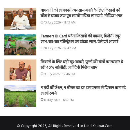
बागवानी को लाभकारी व्यवसाय बनाने के लिए किसानों को
बीज से बाजार तक पूरा सहयोग दिया जा रहा है: मोहिंदर भगत
15 July 2026 - 11:43 AM
Farmers ID Card बनेगा किसानों की पहचान, मिलेंगे भरपूर
लाभ, बार-बार रजिस्ट्रेशन का झंझट खत्म, ऐसे करें अप्लाई
10 July 2026 - 12:42 PM
किसानों के लिए बड़ी खुशखबरी, फूलों की खेती पर सरकार दे
रही 40% सब्सिडी, जानें कैसे मिलेगा लाभ
9 July 2026 - 12:46 PM
न मंडी की टेंशन, न मौसम का डर! इस फसल से किसान कमा रहे
लाखों रुपये
8 July 2026 - 6:07 PM
© Copyright 2026, All Rights Reserved to HindiKhabar.Com