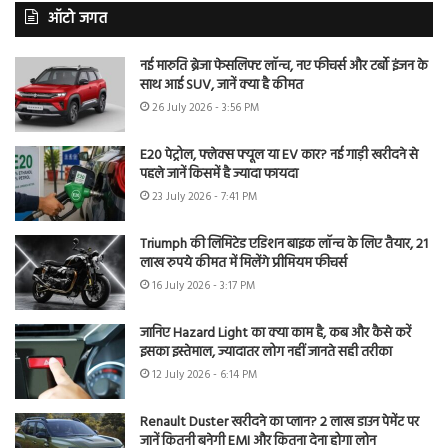
ऑटो जगत
नई मारुति ब्रेजा फेसलिफ्ट लॉन्च, नए फीचर्स और टर्बो इंजन के
साथ आई SUV, जानें क्या है कीमत
26 July 2026 - 3:56 PM
E20 पेट्रोल, फ्लेक्स फ्यूल या EV कार? नई गाड़ी खरीदने से
पहले जानें किसमें है ज्यादा फायदा
23 July 2026 - 7:41 PM
Triumph की लिमिटेड एडिशन बाइक लॉन्च के लिए तैयार, 21
लाख रुपये कीमत में मिलेंगे प्रीमियम फीचर्स
16 July 2026 - 3:17 PM
जानिए Hazard Light का क्या काम है, कब और कैसे करें
इसका इस्तेमाल, ज्यादातर लोग नहीं जानते सही तरीका
12 July 2026 - 6:14 PM
Renault Duster खरीदने का प्लान? 2 लाख डाउन पेमेंट पर
जानें कितनी बनेगी EMI और कितना देना होगा लोन