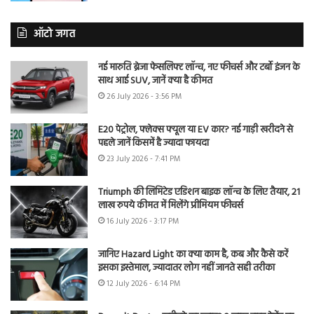
ऑटो जगत
नई मारुति ब्रेजा फेसलिफ्ट लॉन्च, नए फीचर्स और टर्बो इंजन के
साथ आई SUV, जानें क्या है कीमत
26 July 2026 - 3:56 PM
E20 पेट्रोल, फ्लेक्स फ्यूल या EV कार? नई गाड़ी खरीदने से
पहले जानें किसमें है ज्यादा फायदा
23 July 2026 - 7:41 PM
Triumph की लिमिटेड एडिशन बाइक लॉन्च के लिए तैयार, 21
लाख रुपये कीमत में मिलेंगे प्रीमियम फीचर्स
16 July 2026 - 3:17 PM
जानिए Hazard Light का क्या काम है, कब और कैसे करें
इसका इस्तेमाल, ज्यादातर लोग नहीं जानते सही तरीका
12 July 2026 - 6:14 PM