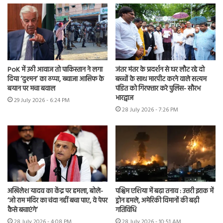
PoK में उठी आवाज तो पाकिस्तान ने लगा
जंतर मंतर के प्रदर्शन से घर लौट रहे दो
दिया ‘दुश्मन’ का ठप्पा, ख्वाजा आसिफ के
बच्चों के साथ मारपीट करने वाले सत्यम
बयान पर मचा बवाल
पंडित को गिरफ्तार करे पुलिस- सौरभ
भारद्वाज
29 July 2026 - 6:24 PM
28 July 2026 - 7:26 PM
अखिलेश यादव का केंद्र पर हमला, बोले-
पश्चिम एशिया में बढ़ा तनाव : उत्तरी इराक में
‘जो राम मंदिर का चंदा नहीं बचा पाए, वे पेपर
ड्रोन हमले, अमेरिकी विमानों की बढ़ी
कैसे बचाएंगे’
गतिविधि
28 July 2026 - 4:08 PM
28 July 2026 - 10:51 AM