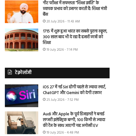
नीट परीक्षा में सफलता “शिक्षा क्रांति” के
व्यापक प्रभाव को उजागर करती है: शिक्षा मंत्री
बैंस
20 July 2026 - 11:43 AM
1715 में शुरू हुआ भारत का सबसे पुराना स्कूल,
300 साल बाद भी दे रहा है हजारों छात्रों को
शिक्षा
19 July 2026 - 7:14 PM
टेक्नोलॉजी
iOS 27 में नई Siri होगी पहले से ज्यादा स्मार्ट,
ChatGPT और Gemini को देगी टक्कर
25 July 2026 - 7:52 PM
Audi और Apple के पूर्व डिजाइनरों ने बनाई
लग्जरी इलेक्ट्रिक बग्गी, 100 किमी से ज्यादा
की रेंज के साथ आएगी यह अनोखी EV
19 July 2026 - 4:48 PM