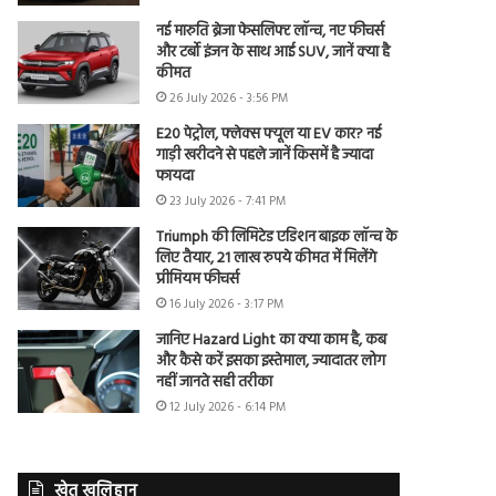
नई मारुति ब्रेजा फेसलिफ्ट लॉन्च, नए फीचर्स
और टर्बो इंजन के साथ आई SUV, जानें क्या है
कीमत
26 July 2026 - 3:56 PM
E20 पेट्रोल, फ्लेक्स फ्यूल या EV कार? नई
गाड़ी खरीदने से पहले जानें किसमें है ज्यादा
फायदा
23 July 2026 - 7:41 PM
Triumph की लिमिटेड एडिशन बाइक लॉन्च के
लिए तैयार, 21 लाख रुपये कीमत में मिलेंगे
प्रीमियम फीचर्स
16 July 2026 - 3:17 PM
जानिए Hazard Light का क्या काम है, कब
और कैसे करें इसका इस्तेमाल, ज्यादातर लोग
नहीं जानते सही तरीका
12 July 2026 - 6:14 PM
खेत खलिहान