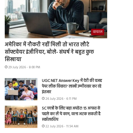
वायरल
अमेरिका में नौकरी नहीं मिली तो भारत लौटे
सॉफ्टवेयर इंजीनियर, बोले- संघर्ष ने बहुत कुछ
सिखाया
29 July 2026 - 8:00 PM
UGC NET Answer Key में देरी की वजह
पेपर लीक विवाद? लाखों उम्मीदवार कर रहे
इंतजार
26 July 2026 - 6:11 PM
SC छात्रों के लिए बड़ा अपडेट! 15 अगस्त से
पहले कर लें ये काम, वरना अटक सकती है
स्कॉलरशिप
22 July 2026 - 11:54 AM