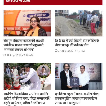
Related Articles
संत गुरु रविदास महाराज की 650वीं
रेत के ढेर में दबी जिंदगी, डंपर लोडिंग के
जयंती पर भाजपा चलाएगी राष्ट्रव्यापी
दौरान मजदूर की दर्दनाक मौत
‘समरसता संकल्प अभियान’
27 July 2026 - 5:48 PM
29 July 2026 - 7:56 AM
कारगिल विजय दिवस पर सीएम धामी ने
दून फिल्म स्कूल में भारत–ब्राज़ील फिल्म
शहीदों को किया नमन, वीरता सम्मान राशि
एवं सांस्कृतिक आदान-प्रदान कार्यक्रम
बढ़ाने का ऐलान, कांग्रेस ने नहीं मनाया
2026 का भव्य शुभारंभ