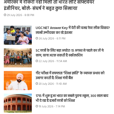
अमेरिका में नौकरी नहीं मिली तो भारत लौटे सॉफ्टवेयर
इंजीनियर, बोले- संघर्ष ने बहुत कुछ सिखाया
29 July 2026 - 8:00 PM
UGC NET Answer Key में देरी की वजह पेपर लीक विवाद?
लाखों उम्मीदवार कर रहे इंतजार
26 July 2026 - 6:11 PM
SC छात्रों के लिए बड़ा अपडेट! 15 अगस्त से पहले कर लें ये
काम, वरना अटक सकती है स्कॉलरशिप
22 July 2026 - 11:54 AM
नीट परीक्षा में सफलता “शिक्षा क्रांति” के व्यापक प्रभाव को
उजागर करती है: शिक्षा मंत्री बैंस
20 July 2026 - 11:43 AM
1715 में शुरू हुआ भारत का सबसे पुराना स्कूल, 300 साल बाद
भी दे रहा है हजारों छात्रों को शिक्षा
19 July 2026 - 7:14 PM