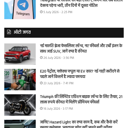
Telegram पर सरकार का बड़ा एक्शन, फिल्में और वेब सीरीज
देखना पड़ेगा भारी, तीन दिनों में दूसरा नोटिस
5 July 2026 - 2:25 PM
ऑटो जगत
नई मारुति ब्रेजा फेसलिफ्ट लॉन्च, नए फीचर्स और टर्बो इंजन के
साथ आई SUV, जानें क्या है कीमत
26 July 2026 - 3:56 PM
E20 पेट्रोल, फ्लेक्स फ्यूल या EV कार? नई गाड़ी खरीदने से
पहले जानें किसमें है ज्यादा फायदा
23 July 2026 - 7:41 PM
Triumph की लिमिटेड एडिशन बाइक लॉन्च के लिए तैयार, 21
लाख रुपये कीमत में मिलेंगे प्रीमियम फीचर्स
16 July 2026 - 3:17 PM
जानिए Hazard Light का क्या काम है, कब और कैसे करें
इसका इस्तेमाल, ज्यादातर लोग नहीं जानते सही तरीका