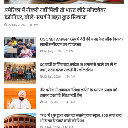
अमेरिका में नौकरी नहीं मिली तो भारत लौटे सॉफ्टवेयर
इंजीनियर, बोले- संघर्ष ने बहुत कुछ सिखाया
29 July 2026 - 8:00 PM
UGC NET Answer Key में देरी की वजह पेपर लीक विवाद?
लाखों उम्मीदवार कर रहे इंतजार
26 July 2026 - 6:11 PM
SC छात्रों के लिए बड़ा अपडेट! 15 अगस्त से पहले कर लें ये
काम, वरना अटक सकती है स्कॉलरशिप
22 July 2026 - 11:54 AM
नीट परीक्षा में सफलता “शिक्षा क्रांति” के व्यापक प्रभाव को
उजागर करती है: शिक्षा मंत्री बैंस
20 July 2026 - 11:43 AM
1715 में शुरू हुआ भारत का सबसे पुराना स्कूल, 300 साल बाद
भी दे रहा है हजारों छात्रों को शिक्षा
19 July 2026 - 7:14 PM