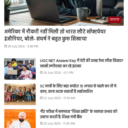
वायरल
अमेरिका में नौकरी नहीं मिली तो भारत लौटे सॉफ्टवेयर
इंजीनियर, बोले- संघर्ष ने बहुत कुछ सिखाया
29 July 2026 - 8:00 PM
UGC NET Answer Key में देरी की वजह पेपर लीक विवाद?
लाखों उम्मीदवार कर रहे इंतजार
26 July 2026 - 6:11 PM
SC छात्रों के लिए बड़ा अपडेट! 15 अगस्त से पहले कर लें ये
काम, वरना अटक सकती है स्कॉलरशिप
22 July 2026 - 11:54 AM
नीट परीक्षा में सफलता “शिक्षा क्रांति” के व्यापक प्रभाव को
उजागर करती है: शिक्षा मंत्री बैंस
20 July 2026 - 11:43 AM