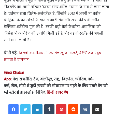
यूरोप में भारतीय मूल के सबसे पुराने बड़े समुदायों में से एक माना जाता है।
नीदरलैंड का शाही परिवार ‘हाउस ऑफ ऑरेंज-नासाउ’ के नाम से जाना जाता
है। वर्तमान राजा विलेम-अलेक्जेंडर हैं, जिन्होंने 2013 में अपनी मां क्वीन
बीट्रिक्स के पद छोड़ने के बाद राजगद्दी संभाली। राजा की पत्नी क्वीन
मैक्सिमा अर्जेंटीना मूल की हैं। उनकी बड़ी बेटी कैथरीना-अमालिया को
‘प्रिंसेस ऑफ ऑरेंज’ की उपाधि मिली हुई है और वह नीदरलैंड की अगली
रानी मानी जाती हैं।
ये भी पढ़ें-
दिल्ली-एनसीआर में फिर तेज लू का अलर्ट, 43°C तक पहुंच
सकता है तापमान
Hindi Khabar
App:
देश, राजनीति, टेक, बॉलीवुड, राष्ट्र, बिज़नेस, ज्योतिष, धर्म-
कर्म, खेल, ऑटो से जुड़ी ख़बरों को मोबाइल पर पढ़ने के लिए हमारे ऐप को
प्ले स्टोर से डाउनलोड कीजिए.
हिन्दी ख़बर ऐप
LinkedIn
Tumblr
Pinterest
Reddit
VKontakte
Share via Email