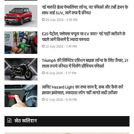
नई मारुति ब्रेजा फेसलिफ्ट लॉन्च, नए फीचर्स और टर्बो इंजन के
साथ आई SUV, जानें क्या है कीमत
26 July 2026 - 3:56 PM
E20 पेट्रोल, फ्लेक्स फ्यूल या EV कार? नई गाड़ी खरीदने से
पहले जानें किसमें है ज्यादा फायदा
23 July 2026 - 7:41 PM
Triumph की लिमिटेड एडिशन बाइक लॉन्च के लिए तैयार, 21
लाख रुपये कीमत में मिलेंगे प्रीमियम फीचर्स
16 July 2026 - 3:17 PM
जानिए Hazard Light का क्या काम है, कब और कैसे करें
इसका इस्तेमाल, ज्यादातर लोग नहीं जानते सही तरीका
12 July 2026 - 6:14 PM
खेत खलिहान