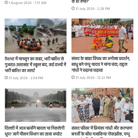
के हो क्या?’
1 August 2026 - 7:51 AM
31 July 2026 - 2:28 PM
संसद के बाहर विपक्ष का अनोखा प्रदर्शन,
देशभर में मानसून का कहर, भारी बारिश से
साधु बने पप्पू यादव ने मांगा चंदा, राहुल
गुजरात-उत्तराखंड में स्कूल बंद, कई राज्यों में
गांधी ने चढ़ाया चढ़ावा
भारी बारिश का अलर्ट
31 July 2026 - 12:22 PM
31 July 2026 - 2:04 PM
दिल्ली में आज बरसेंगे बादल या निकलेगी
संसद परिसर में प्रियंका गांधी और कल्याण
धूप? जानें मौसम विभाग का ताजा अपडेट
बनर्जी के बीच मजाकिया नोकझोंक, पप्पू