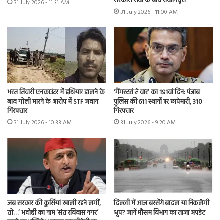
सरकारी सेवा के बाद सेवानिवृत्त
31 July 2026 - 11:31 AM
31 July 2026 - 11:00 AM
भरत तिवारी एनकाउंटर में हथियार डालने के
‘गैंगस्टरां ते वार’ का 191वां दिन: पंजाब
बाद गोली मारने के आरोप में STF जवान
पुलिस की 611 स्थानों पर छापेमारी, 310
गिरफ्तार
गिरफ्तार
31 July 2026 - 10:33 AM
31 July 2026 - 9:20 AM
जब सरकार की कुर्सियां खाली रहने लगीं,
दिल्ली में आज बरसेंगे बादल या निकलेगी
तो…’ भदोही का नाम ‘संत रविदास नगर’
धूप? जानें मौसम विभाग का ताजा अपडेट