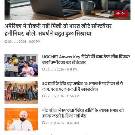
वायरल
अमेरिका में नौकरी नहीं मिली तो भारत लौटे सॉफ्टवेयर
इंजीनियर, बोले- संघर्ष ने बहुत कुछ सिखाया
29 July 2026 - 8:00 PM
UGC NET Answer Key में देरी की वजह पेपर लीक विवाद?
लाखों उम्मीदवार कर रहे इंतजार
26 July 2026 - 6:11 PM
SC छात्रों के लिए बड़ा अपडेट! 15 अगस्त से पहले कर लें ये
काम, वरना अटक सकती है स्कॉलरशिप
22 July 2026 - 11:54 AM
नीट परीक्षा में सफलता “शिक्षा क्रांति” के व्यापक प्रभाव को
उजागर करती है: शिक्षा मंत्री बैंस
20 July 2026 - 11:43 AM