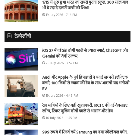
1715 में शुरू हुआ भारत का सबसे पुराना स्कूल, 300 साल बाद
भी दे रहा है हजारों छात्रों को शिक्षा
19 July 2026 - 7:14 PM
टेक्नोलॉजी
iOS 27 में नई Siri होगी पहले से ज्यादा स्मार्ट, ChatGPT और
Gemini को देगी टक्कर
25 July 2026 - 7:52 PM
Audi और Apple के पूर्व डिजाइनरों ने बनाई लग्जरी इलेक्ट्रिक
बग्गी, 100 किमी से ज्यादा की रेंज के साथ आएगी यह अनोखी
EV
19 July 2026 - 4:48 PM
रेल यात्रियों के लिए बड़ी खुशखबरी, IRCTC की नई वेबसाइट
लॉन्च, टिकट बुकिंग होगी पहले से आसान और तेज
16 July 2026 - 1:45 PM
999 रुपये में रिजर्व करें Samsung का नया फोल्डेबल फोन,