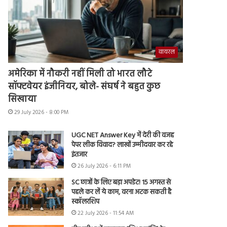
वायरल
अमेरिका में नौकरी नहीं मिली तो भारत लौटे
सॉफ्टवेयर इंजीनियर, बोले- संघर्ष ने बहुत कुछ
सिखाया
29 July 2026 - 8:00 PM
UGC NET Answer Key में देरी की वजह
पेपर लीक विवाद? लाखों उम्मीदवार कर रहे
इंतजार
26 July 2026 - 6:11 PM
SC छात्रों के लिए बड़ा अपडेट! 15 अगस्त से
पहले कर लें ये काम, वरना अटक सकती है
स्कॉलरशिप
22 July 2026 - 11:54 AM