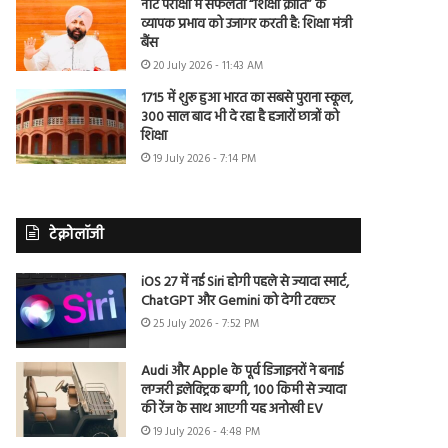
नीट परीक्षा में सफलता “शिक्षा क्रांति” के
व्यापक प्रभाव को उजागर करती है: शिक्षा मंत्री
बैंस
20 July 2026 - 11:43 AM
1715 में शुरू हुआ भारत का सबसे पुराना स्कूल,
300 साल बाद भी दे रहा है हजारों छात्रों को
शिक्षा
19 July 2026 - 7:14 PM
टेक्नोलॉजी
iOS 27 में नई Siri होगी पहले से ज्यादा स्मार्ट,
ChatGPT और Gemini को देगी टक्कर
25 July 2026 - 7:52 PM
Audi और Apple के पूर्व डिजाइनरों ने बनाई
लग्जरी इलेक्ट्रिक बग्गी, 100 किमी से ज्यादा
की रेंज के साथ आएगी यह अनोखी EV
19 July 2026 - 4:48 PM