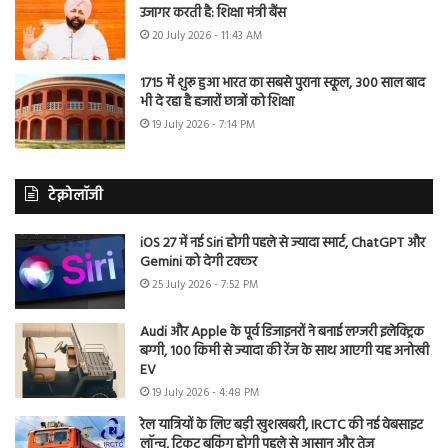
उजागर करती है: शिक्षा मंत्री बैंस
20 July 2026 - 11:43 AM
1715 में शुरू हुआ भारत का सबसे पुराना स्कूल, 300 साल बाद
भी दे रहा है हजारों छात्रों को शिक्षा
19 July 2026 - 7:14 PM
टेक्नोलॉजी
iOS 27 में नई Siri होगी पहले से ज्यादा स्मार्ट, ChatGPT और
Gemini को देगी टक्कर
25 July 2026 - 7:52 PM
Audi और Apple के पूर्व डिजाइनरों ने बनाई लग्जरी इलेक्ट्रिक
बग्गी, 100 किमी से ज्यादा की रेंज के साथ आएगी यह अनोखी
EV
19 July 2026 - 4:48 PM
रेल यात्रियों के लिए बड़ी खुशखबरी, IRCTC की नई वेबसाइट
लॉन्च, टिकट बुकिंग होगी पहले से आसान और तेज