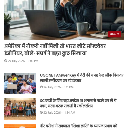
वायरल
अमेरिका में नौकरी नहीं मिली तो भारत लौटे सॉफ्टवेयर
इंजीनियर, बोले- संघर्ष ने बहुत कुछ सिखाया
29 July 2026 - 8:00 PM
UGC NET Answer Key में देरी की वजह पेपर लीक विवाद?
लाखों उम्मीदवार कर रहे इंतजार
26 July 2026 - 6:11 PM
SC छात्रों के लिए बड़ा अपडेट! 15 अगस्त से पहले कर लें ये
काम, वरना अटक सकती है स्कॉलरशिप
22 July 2026 - 11:54 AM
नीट परीक्षा में सफलता “शिक्षा क्रांति” के व्यापक प्रभाव को