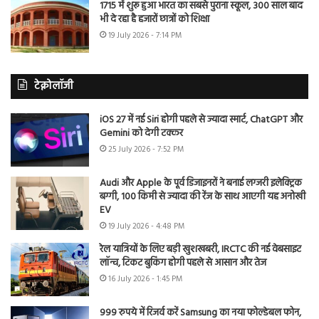
1715 में शुरू हुआ भारत का सबसे पुराना स्कूल, 300 साल बाद
भी दे रहा है हजारों छात्रों को शिक्षा
19 July 2026 - 7:14 PM
टेक्नोलॉजी
iOS 27 में नई Siri होगी पहले से ज्यादा स्मार्ट, ChatGPT और
Gemini को देगी टक्कर
25 July 2026 - 7:52 PM
Audi और Apple के पूर्व डिजाइनरों ने बनाई लग्जरी इलेक्ट्रिक
बग्गी, 100 किमी से ज्यादा की रेंज के साथ आएगी यह अनोखी
EV
19 July 2026 - 4:48 PM
रेल यात्रियों के लिए बड़ी खुशखबरी, IRCTC की नई वेबसाइट
लॉन्च, टिकट बुकिंग होगी पहले से आसान और तेज
16 July 2026 - 1:45 PM
999 रुपये में रिजर्व करें Samsung का नया फोल्डेबल फोन,