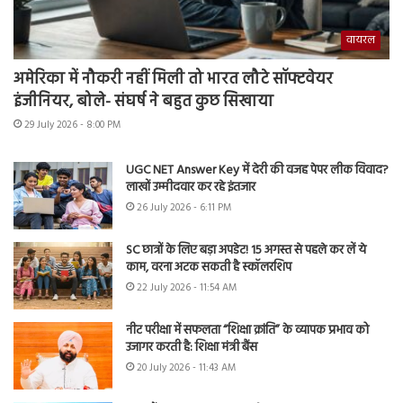
वायरल
अमेरिका में नौकरी नहीं मिली तो भारत लौटे सॉफ्टवेयर
इंजीनियर, बोले- संघर्ष ने बहुत कुछ सिखाया
29 July 2026 - 8:00 PM
UGC NET Answer Key में देरी की वजह पेपर लीक विवाद?
लाखों उम्मीदवार कर रहे इंतजार
26 July 2026 - 6:11 PM
SC छात्रों के लिए बड़ा अपडेट! 15 अगस्त से पहले कर लें ये
काम, वरना अटक सकती है स्कॉलरशिप
22 July 2026 - 11:54 AM
नीट परीक्षा में सफलता “शिक्षा क्रांति” के व्यापक प्रभाव को
उजागर करती है: शिक्षा मंत्री बैंस
20 July 2026 - 11:43 AM