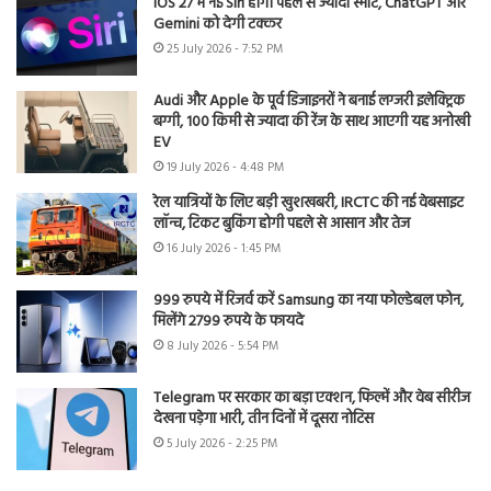
iOS 27 में नई Siri होगी पहले से ज्यादा स्मार्ट, ChatGPT और
Gemini को देगी टक्कर
25 July 2026 - 7:52 PM
Audi और Apple के पूर्व डिजाइनरों ने बनाई लग्जरी इलेक्ट्रिक
बग्गी, 100 किमी से ज्यादा की रेंज के साथ आएगी यह अनोखी
EV
19 July 2026 - 4:48 PM
रेल यात्रियों के लिए बड़ी खुशखबरी, IRCTC की नई वेबसाइट
लॉन्च, टिकट बुकिंग होगी पहले से आसान और तेज
16 July 2026 - 1:45 PM
999 रुपये में रिजर्व करें Samsung का नया फोल्डेबल फोन,
मिलेंगे 2799 रुपये के फायदे
8 July 2026 - 5:54 PM
Telegram पर सरकार का बड़ा एक्शन, फिल्में और वेब सीरीज
देखना पड़ेगा भारी, तीन दिनों में दूसरा नोटिस
5 July 2026 - 2:25 PM