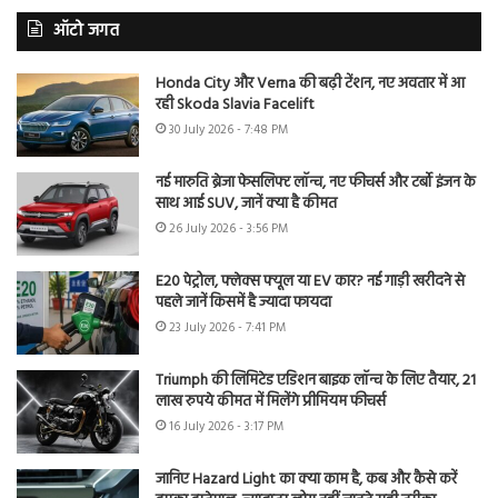
ऑटो जगत
Honda City और Verna की बढ़ी टेंशन, नए अवतार में आ
रही Skoda Slavia Facelift
30 July 2026 - 7:48 PM
नई मारुति ब्रेजा फेसलिफ्ट लॉन्च, नए फीचर्स और टर्बो इंजन के
साथ आई SUV, जानें क्या है कीमत
26 July 2026 - 3:56 PM
E20 पेट्रोल, फ्लेक्स फ्यूल या EV कार? नई गाड़ी खरीदने से
पहले जानें किसमें है ज्यादा फायदा
23 July 2026 - 7:41 PM
Triumph की लिमिटेड एडिशन बाइक लॉन्च के लिए तैयार, 21
लाख रुपये कीमत में मिलेंगे प्रीमियम फीचर्स
16 July 2026 - 3:17 PM
जानिए Hazard Light का क्या काम है, कब और कैसे करें