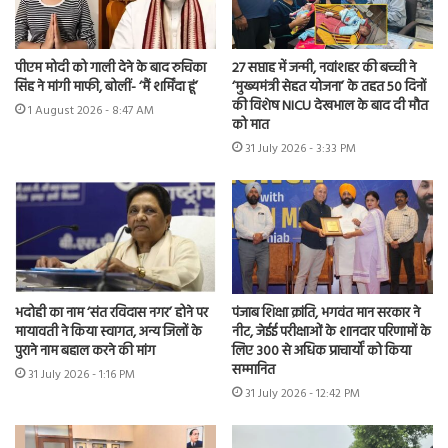
पीएम मोदी को गाली देने के बाद रुचिका
27 सप्ताह में जन्मी, नवांशहर की बच्ची ने
सिंह ने मांगी माफी, बोलीं- ‘मैं शर्मिंदा हूं’
‘मुख्यमंत्री सेहत योजना’ के तहत 50 दिनों
की विशेष NICU देखभाल के बाद दी मौत
1 August 2026 - 8:47 AM
को मात
31 July 2026 - 3:33 PM
भदोही का नाम ‘संत रविदास नगर’ होने पर
पंजाब शिक्षा क्रांति, भगवंत मान सरकार ने
मायावती ने किया स्वागत, अन्य जिलों के
नीट, जेईई परीक्षाओं के शानदार परिणामों के
पुराने नाम बहाल करने की मांग
लिए 300 से अधिक प्राचार्यों को किया
सम्मानित
31 July 2026 - 1:16 PM
31 July 2026 - 12:42 PM