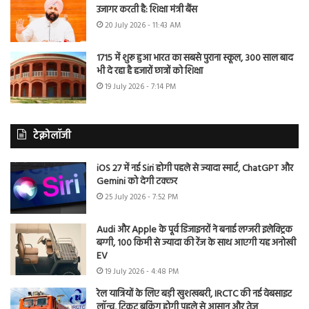
उजागर करती है: शिक्षा मंत्री बैंस
20 July 2026 - 11:43 AM
1715 में शुरू हुआ भारत का सबसे पुराना स्कूल, 300 साल बाद
भी दे रहा है हजारों छात्रों को शिक्षा
19 July 2026 - 7:14 PM
टेक्नोलॉजी
iOS 27 में नई Siri होगी पहले से ज्यादा स्मार्ट, ChatGPT और
Gemini को देगी टक्कर
25 July 2026 - 7:52 PM
Audi और Apple के पूर्व डिजाइनरों ने बनाई लग्जरी इलेक्ट्रिक
बग्गी, 100 किमी से ज्यादा की रेंज के साथ आएगी यह अनोखी
EV
19 July 2026 - 4:48 PM
रेल यात्रियों के लिए बड़ी खुशखबरी, IRCTC की नई वेबसाइट
लॉन्च, टिकट बुकिंग होगी पहले से आसान और तेज