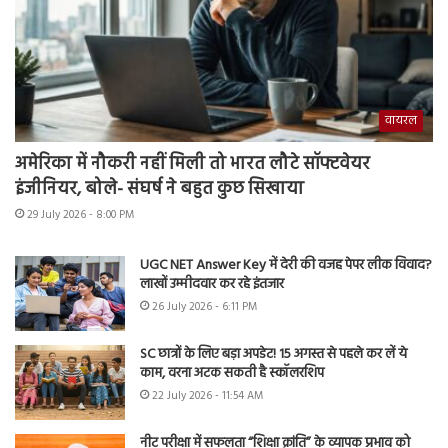
वायरल
अमेरिका में नौकरी नहीं मिली तो भारत लौटे सॉफ्टवेयर
इंजीनियर, बोले- संघर्ष ने बहुत कुछ सिखाया
29 July 2026 - 8:00 PM
UGC NET Answer Key में देरी की वजह पेपर लीक विवाद?
लाखों उम्मीदवार कर रहे इंतजार
26 July 2026 - 6:11 PM
SC छात्रों के लिए बड़ा अपडेट! 15 अगस्त से पहले कर लें ये
काम, वरना अटक सकती है स्कॉलरशिप
22 July 2026 - 11:54 AM
नीट परीक्षा में सफलता “शिक्षा क्रांति” के व्यापक प्रभाव को