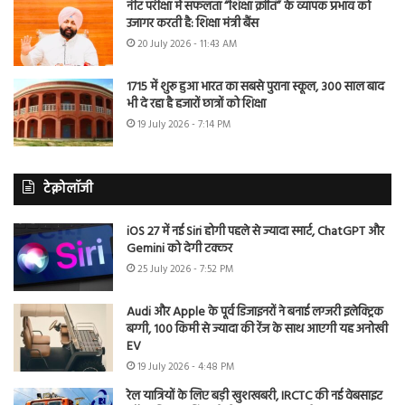
नीट परीक्षा में सफलता “शिक्षा क्रांति” के व्यापक प्रभाव को
उजागर करती है: शिक्षा मंत्री बैंस
20 July 2026 - 11:43 AM
1715 में शुरू हुआ भारत का सबसे पुराना स्कूल, 300 साल बाद
भी दे रहा है हजारों छात्रों को शिक्षा
19 July 2026 - 7:14 PM
टेक्नोलॉजी
iOS 27 में नई Siri होगी पहले से ज्यादा स्मार्ट, ChatGPT और
Gemini को देगी टक्कर
25 July 2026 - 7:52 PM
Audi और Apple के पूर्व डिजाइनरों ने बनाई लग्जरी इलेक्ट्रिक
बग्गी, 100 किमी से ज्यादा की रेंज के साथ आएगी यह अनोखी
EV
19 July 2026 - 4:48 PM
रेल यात्रियों के लिए बड़ी खुशखबरी, IRCTC की नई वेबसाइट