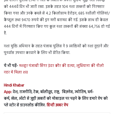
इस दौरान पुलिस टीमों ने नशों के खिलाफ अपनी मुहिम ‘युद्ध नशों विरुद्ध’
को 444वें दिन भी जारी रखा. इसके तहत 104 नशा तस्करों को गिरफ्तार
किया गया और उनके कब्जे से 4.2 किलोग्राम हेरोइन, 685 नशीली गोलियां/
कैप्सूल तथा 9470 रुपये की ड्रग मनी बरामद की गई. इसके साथ ही केवल
444 दिनों में गिरफ्तार किए गए कुल नशा तस्करों की संख्या 64,756 हो गई
है.
नशा मुक्ति अभियान के तहत पंजाब पुलिस ने 9 व्यक्तियों को नशा छुड़ाने और
पुनर्वास उपचार करवाने के लिए भी प्रेरित किया.
ये भी पढ़ें-
मशहूर पंजाबी सिंगर इंदर कौर की हत्या, लुधियाना की नीलो
नहर में मिला शव
Hindi Khabar
App:
देश, राजनीति, टेक, बॉलीवुड, राष्ट्र, बिज़नेस, ज्योतिष, धर्म-
कर्म, खेल, ऑटो से जुड़ी ख़बरों को मोबाइल पर पढ़ने के लिए हमारे ऐप को
प्ले स्टोर से डाउनलोड कीजिए.
हिन्दी ख़बर ऐप