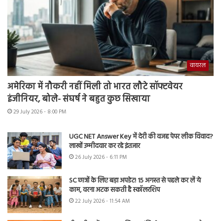
वायरल
अमेरिका में नौकरी नहीं मिली तो भारत लौटे सॉफ्टवेयर
इंजीनियर, बोले- संघर्ष ने बहुत कुछ सिखाया
29 July 2026 - 8:00 PM
UGC NET Answer Key में देरी की वजह पेपर लीक विवाद?
लाखों उम्मीदवार कर रहे इंतजार
26 July 2026 - 6:11 PM
SC छात्रों के लिए बड़ा अपडेट! 15 अगस्त से पहले कर लें ये
काम, वरना अटक सकती है स्कॉलरशिप
22 July 2026 - 11:54 AM