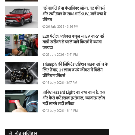
नई मारुति ब्रेजा फेसलिफ्ट लॉन्च, नए फीचर्स
और टर्बो इंजन के साथ आई SUV, जानें क्या है
कीमत
26 July 2026 - 3:56 PM
E20 पेट्रोल, फ्लेक्स फ्यूल या EV कार? नई
गाड़ी खरीदने से पहले जानें किसमें है ज्यादा
फायदा
23 July 2026 - 7:41 PM
Triumph की लिमिटेड एडिशन बाइक लॉन्च के
लिए तैयार, 21 लाख रुपये कीमत में मिलेंगे
प्रीमियम फीचर्स
16 July 2026 - 3:17 PM
जानिए Hazard Light का क्या काम है, कब
और कैसे करें इसका इस्तेमाल, ज्यादातर लोग
नहीं जानते सही तरीका
12 July 2026 - 6:14 PM
खेत खलिहान