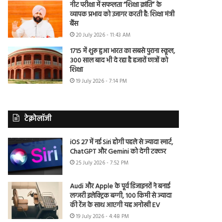
नीट परीक्षा में सफलता “शिक्षा क्रांति” के
व्यापक प्रभाव को उजागर करती है: शिक्षा मंत्री
बैंस
20 July 2026 - 11:43 AM
1715 में शुरू हुआ भारत का सबसे पुराना स्कूल,
300 साल बाद भी दे रहा है हजारों छात्रों को
शिक्षा
19 July 2026 - 7:14 PM
टेक्नोलॉजी
iOS 27 में नई Siri होगी पहले से ज्यादा स्मार्ट,
ChatGPT और Gemini को देगी टक्कर
25 July 2026 - 7:52 PM
Audi और Apple के पूर्व डिजाइनरों ने बनाई
लग्जरी इलेक्ट्रिक बग्गी, 100 किमी से ज्यादा
की रेंज के साथ आएगी यह अनोखी EV
19 July 2026 - 4:48 PM