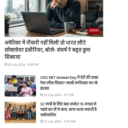
वायरल
अमेरिका में नौकरी नहीं मिली तो भारत लौटे
सॉफ्टवेयर इंजीनियर, बोले- संघर्ष ने बहुत कुछ
सिखाया
29 July 2026 - 8:00 PM
UGC NET Answer Key में देरी की वजह
पेपर लीक विवाद? लाखों उम्मीदवार कर रहे
इंतजार
26 July 2026 - 6:11 PM
SC छात्रों के लिए बड़ा अपडेट! 15 अगस्त से
पहले कर लें ये काम, वरना अटक सकती है
स्कॉलरशिप
22 July 2026 - 11:54 AM