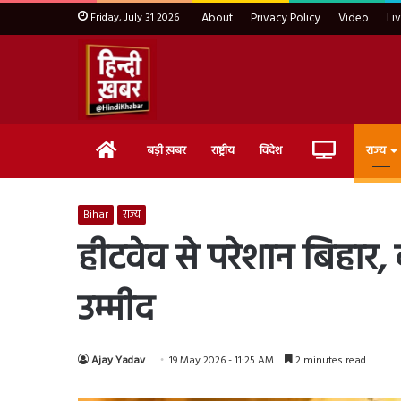
Friday, July 31 2026
About
Privacy Policy
Video
Li
Home
Live
बड़ी ख़बर
राष्ट्रीय
विदेश
राज्य
TV
Bihar
राज्य
हीटवेव से परेशान बिहार, क
उम्मीद
Ajay Yadav
19 May 2026 - 11:25 AM
2 minutes read