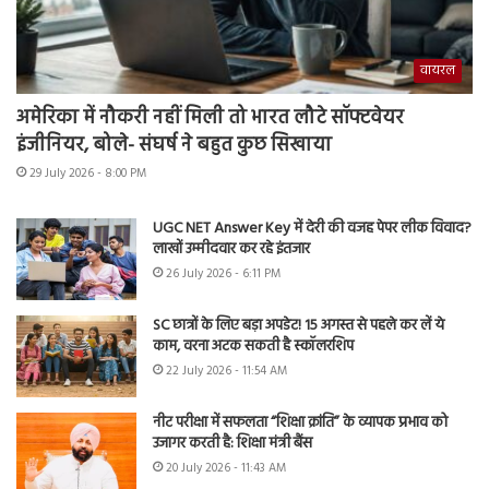
वायरल
अमेरिका में नौकरी नहीं मिली तो भारत लौटे सॉफ्टवेयर
इंजीनियर, बोले- संघर्ष ने बहुत कुछ सिखाया
29 July 2026 - 8:00 PM
UGC NET Answer Key में देरी की वजह पेपर लीक विवाद?
लाखों उम्मीदवार कर रहे इंतजार
26 July 2026 - 6:11 PM
SC छात्रों के लिए बड़ा अपडेट! 15 अगस्त से पहले कर लें ये
काम, वरना अटक सकती है स्कॉलरशिप
22 July 2026 - 11:54 AM
नीट परीक्षा में सफलता “शिक्षा क्रांति” के व्यापक प्रभाव को
उजागर करती है: शिक्षा मंत्री बैंस
20 July 2026 - 11:43 AM