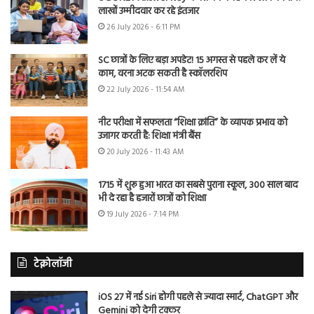
लाखों उम्मीदवार कर रहे इंतजार
26 July 2026 - 6:11 PM
SC छात्रों के लिए बड़ा अपडेट! 15 अगस्त से पहले कर लें ये
काम, वरना अटक सकती है स्कॉलरशिप
22 July 2026 - 11:54 AM
नीट परीक्षा में सफलता “शिक्षा क्रांति” के व्यापक प्रभाव को
उजागर करती है: शिक्षा मंत्री बैंस
20 July 2026 - 11:43 AM
1715 में शुरू हुआ भारत का सबसे पुराना स्कूल, 300 साल बाद
भी दे रहा है हजारों छात्रों को शिक्षा
19 July 2026 - 7:14 PM
टेक्नोलॉजी
iOS 27 में नई Siri होगी पहले से ज्यादा स्मार्ट, ChatGPT और
Gemini को देगी टक्कर