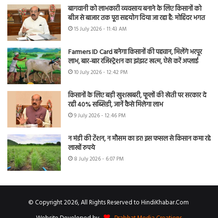
बागवानी को लाभकारी व्यवसाय बनाने के लिए किसानों को
बीज से बाजार तक पूरा सहयोग दिया जा रहा है: मोहिंदर भगत
15 July 2026 - 11:43 AM
Farmers ID Card बनेगा किसानों की पहचान, मिलेंगे भरपूर
लाभ, बार-बार रजिस्ट्रेशन का झंझट खत्म, ऐसे करें अप्लाई
10 July 2026 - 12:42 PM
किसानों के लिए बड़ी खुशखबरी, फूलों की खेती पर सरकार दे
रही 40% सब्सिडी, जानें कैसे मिलेगा लाभ
9 July 2026 - 12:46 PM
न मंडी की टेंशन, न मौसम का डर! इस फसल से किसान कमा रहे
लाखों रुपये
8 July 2026 - 6:07 PM
© Copyright 2026, All Rights Reserved to HindiKhabar.Com