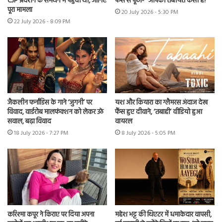
CJP प्रदर्शन के समर्थन में पहुंची थीं, जानिए
फैंस से पूछा- “आपकी तबीयत कैसी है?”
पूरा मामला
20 July 2026 - 5:30 PM
22 July 2026 - 8:09 PM
जैकलीन फर्नांडिस के गाने ‘जुगनी’ पर
यश और कियारा का ग्लैमरस अंदाज देख
विवाद, वार्डरोब मालफंक्शन को लेकर उठे
फैंस हुए दीवाने, ‘तबाही’ वीडियो हुआ
सवाल, बढ़ा विवाद
वायरल
18 July 2026 - 7:27 PM
8 July 2026 - 5:05 PM
करिश्मा कपूर ने किराए पर दिया अपना
महेश भट्ट की थिएटर में धमाकेदार वापसी,