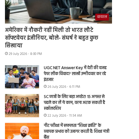
वायरल
अमेरिका में नौकरी नहीं मिली तो भारत लौटे
सॉफ्टवेयर इंजीनियर, बोले- संघर्ष ने बहुत कुछ
सिखाया
29 July 2026 - 8:00 PM
UGC NET Answer Key में देरी की वजह
पेपर लीक विवाद? लाखों उम्मीदवार कर रहे
इंतजार
26 July 2026 - 6:11 PM
SC छात्रों के लिए बड़ा अपडेट! 15 अगस्त से
पहले कर लें ये काम, वरना अटक सकती है
स्कॉलरशिप
22 July 2026 - 11:54 AM
नीट परीक्षा में सफलता “शिक्षा क्रांति” के
व्यापक प्रभाव को उजागर करती है: शिक्षा मंत्री
बैंस