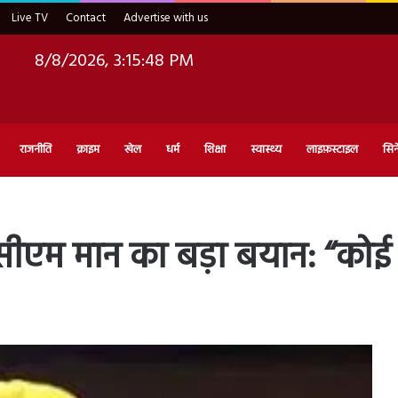
Live TV
Contact
Advertise with us
8/8/2026, 3:15:49 PM
राजनीति
क्राइम
खेल
धर्म
शिक्षा
स्वास्थ्य
लाइफ़स्टाइल
सिन
पर सीएम मान का बड़ा बयान: “कोई 