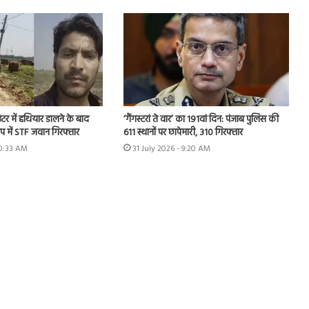
टर में हथियार डालने के बाद
‘गैंगस्टरां ते वार’ का 191वां दिन: पंजाब पुलिस की
प में STF जवान गिरफ्तार
611 स्थानों पर छापेमारी, 310 गिरफ्तार
10:33 AM
31 July 2026 - 9:20 AM