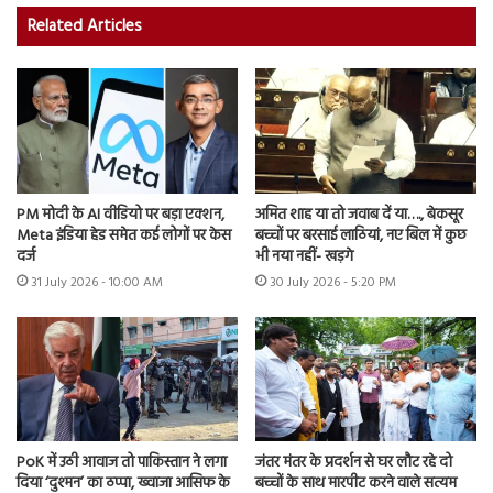
Related Articles
PM मोदी के AI वीडियो पर बड़ा एक्शन,
अमित शाह या तो जवाब दें या…., बेकसूर
Meta इंडिया हेड समेत कई लोगों पर केस
बच्चों पर बरसाई लाठियां, नए बिल में कुछ
दर्ज
भी नया नहीं- खड़गे
31 July 2026 - 10:00 AM
30 July 2026 - 5:20 PM
PoK में उठी आवाज तो पाकिस्तान ने लगा
जंतर मंतर के प्रदर्शन से घर लौट रहे दो
दिया ‘दुश्मन’ का ठप्पा, ख्वाजा आसिफ के
बच्चों के साथ मारपीट करने वाले सत्यम