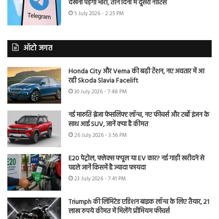
देखना पड़ेगा भारी, तीन दिनों में दूसरा नोटिस
5 July 2026 - 2:25 PM
ऑटो जगत
Honda City और Verna की बढ़ी टेंशन, नए अवतार में आ
रही Skoda Slavia Facelift
30 July 2026 - 7:48 PM
नई मारुति ब्रेजा फेसलिफ्ट लॉन्च, नए फीचर्स और टर्बो इंजन के
साथ आई SUV, जानें क्या है कीमत
26 July 2026 - 3:56 PM
E20 पेट्रोल, फ्लेक्स फ्यूल या EV कार? नई गाड़ी खरीदने से
पहले जानें किसमें है ज्यादा फायदा
23 July 2026 - 7:41 PM
Triumph की लिमिटेड एडिशन बाइक लॉन्च के लिए तैयार, 21
लाख रुपये कीमत में मिलेंगे प्रीमियम फीचर्स