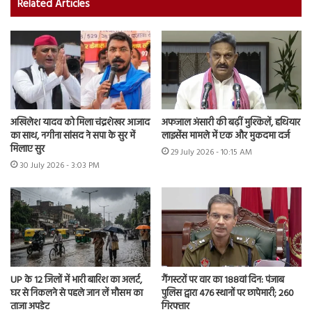
Related Articles
अखिलेश यादव को मिला चंद्रशेखर आजाद
अफजाल अंसारी की बढ़ीं मुश्किलें, हथियार
का साथ, नगीना सांसद ने सपा के सुर में
लाइसेंस मामले में एक और मुकदमा दर्ज
मिलाए सुर
29 July 2026 - 10:15 AM
30 July 2026 - 3:03 PM
UP के 12 जिलों में भारी बारिश का अलर्ट,
गैंगस्टरों पर वार का 188वां दिन: पंजाब
घर से निकलने से पहले जान लें मौसम का
पुलिस द्वारा 476 स्थानों पर छापेमारी; 260
ताजा अपडेट
गिरफ्तार