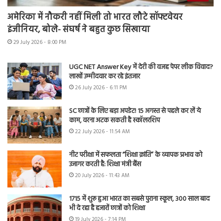
अमेरिका में नौकरी नहीं मिली तो भारत लौटे सॉफ्टवेयर
इंजीनियर, बोले- संघर्ष ने बहुत कुछ सिखाया
29 July 2026 - 8:00 PM
UGC NET Answer Key में देरी की वजह पेपर लीक विवाद?
लाखों उम्मीदवार कर रहे इंतजार
26 July 2026 - 6:11 PM
SC छात्रों के लिए बड़ा अपडेट! 15 अगस्त से पहले कर लें ये
काम, वरना अटक सकती है स्कॉलरशिप
22 July 2026 - 11:54 AM
नीट परीक्षा में सफलता “शिक्षा क्रांति” के व्यापक प्रभाव को
उजागर करती है: शिक्षा मंत्री बैंस
20 July 2026 - 11:43 AM
1715 में शुरू हुआ भारत का सबसे पुराना स्कूल, 300 साल बाद
भी दे रहा है हजारों छात्रों को शिक्षा
19 July 2026 - 7:14 PM