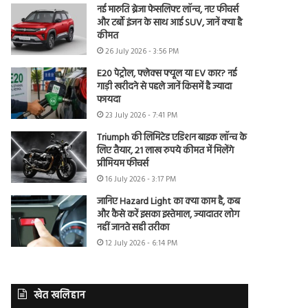
नई मारुति ब्रेजा फेसलिफ्ट लॉन्च, नए फीचर्स
और टर्बो इंजन के साथ आई SUV, जानें क्या है
कीमत
26 July 2026 - 3:56 PM
E20 पेट्रोल, फ्लेक्स फ्यूल या EV कार? नई
गाड़ी खरीदने से पहले जानें किसमें है ज्यादा
फायदा
23 July 2026 - 7:41 PM
Triumph की लिमिटेड एडिशन बाइक लॉन्च के
लिए तैयार, 21 लाख रुपये कीमत में मिलेंगे
प्रीमियम फीचर्स
16 July 2026 - 3:17 PM
जानिए Hazard Light का क्या काम है, कब
और कैसे करें इसका इस्तेमाल, ज्यादातर लोग
नहीं जानते सही तरीका
12 July 2026 - 6:14 PM
खेत खलिहान