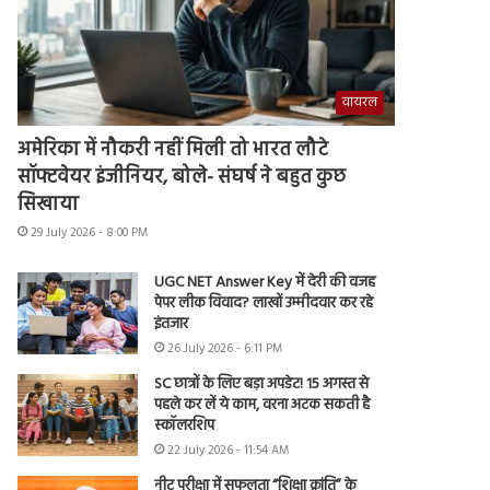
वायरल
अमेरिका में नौकरी नहीं मिली तो भारत लौटे
सॉफ्टवेयर इंजीनियर, बोले- संघर्ष ने बहुत कुछ
सिखाया
29 July 2026 - 8:00 PM
UGC NET Answer Key में देरी की वजह
पेपर लीक विवाद? लाखों उम्मीदवार कर रहे
इंतजार
26 July 2026 - 6:11 PM
SC छात्रों के लिए बड़ा अपडेट! 15 अगस्त से
पहले कर लें ये काम, वरना अटक सकती है
स्कॉलरशिप
22 July 2026 - 11:54 AM
नीट परीक्षा में सफलता “शिक्षा क्रांति” के